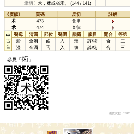
聿切〕
术，秫或省禾。
(144 / 141)
《廣韻》
頁碼
反切
註解
术
473
食聿
术
474
直律
聲母
清濁
部位
聲調
韻攝
韻目
開合
等第
中
古
船
全濁
齒
入
臻
諄
/
術
合
三
音
澄
全濁
舌
入
臻
諄
/
術
合
三
術
參見「
」
瀏覽次數: 6302