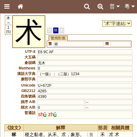
普
粵
木
术
75
1
繁
簡
港
(5)
繁簡對應
繁
簡
術
UTF-8
E6 9C AF
大五碼
倉頡碼
戈木
Matthews
0
漢語大字典
（一版）；（二版）1234
康熙字典
Unicode
U+672F
GB2312
4285
四角號碼
4390
頻序 A/B
--
頻次 A/B
0
--
普通話
sh
zh
《說文》
解釋
部居
相關異體
秫
稷之黏者。从禾、朮，象形。
〔食
禾
朮
术