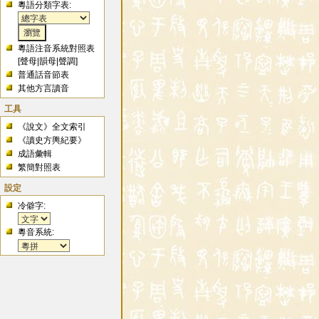
粵語分類字表:
粵語注音系統對照表
[
聲母
|
韻母
|
聲調
]
普通話音節表
其他方言讀音
工具
《說文》全文索引
《讀史方輿紀要》
成語彙輯
繁簡對照表
設定
冷僻字:
粵音系統: