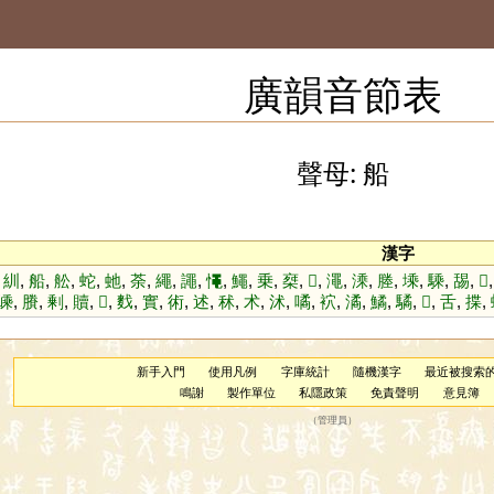
廣韻音節表
聲母: 船
漢字
,
紃
,
船
,
舩
,
蛇
,
虵
,
荼
,
繩
,
譝
,
憴
,
鱦
,
乗
,
椉
,
𠅞
,
澠
,
溗
,
塍
,
塖
,
騬
,
舓
,
𦧇
嵊
,
賸
,
剰
,
贖
,
𩌮
,
䴰
,
實
,
術
,
述
,
秫
,
术
,
沭
,
噊
,
袕
,
潏
,
鱊
,
驈
,
𧑐
,
舌
,
揲
,
新手入門
使用凡例
字庫統計
隨機漢字
最近被搜索
鳴謝
製作單位
私隱政策
免責聲明
意見簿
（
管理員
）