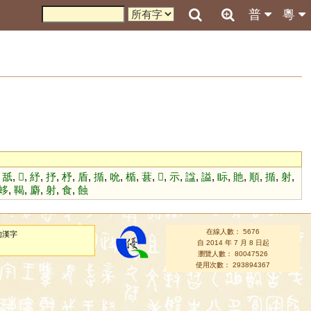
普
粵
,
舐
,
𤜣
,
紓
,
抒
,
杼
,
盾
,
揗
,
吮
,
楯
,
葚
,
𣞵
,
示
,
諡
,
謚
,
眎
,
貤
,
順
,
揗
,
射
,
蛥
,
鞨
,
麝
,
射
,
食
,
蝕
在線人數： 5676
的漢字
自 2014 年 7 月 8 日起
瀏覽人數： 80047526
使用次數： 293894367