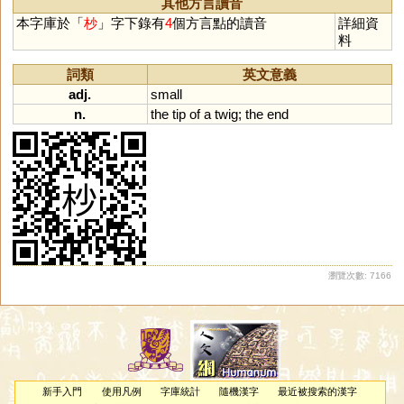
其他方言讀音
本字庫於「
杪
」字下錄有
4
個方言點的讀音
詳細資
料
詞類
英文意義
adj.
small
n.
the
tip
of
a
twig
;
the
end
瀏覽次數: 7166
新手入門
使用凡例
字庫統計
隨機漢字
最近被搜索的漢字