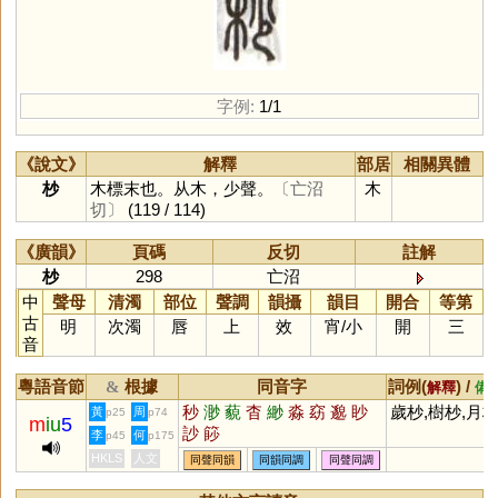
字例:
1/1
《說文》
解釋
部居
相關異體
杪
木標末也。从木，少聲。
〔亡沼
木
切〕
(119 / 114)
《廣韻》
頁碼
反切
註解
杪
298
亡沼
中
聲母
清濁
部位
聲調
韻攝
韻目
開合
等第
古
明
次濁
唇
上
效
宵
/
小
開
三
音
粵語音節
根據
同音字
詞例(
) /
&
解釋
備
秒
渺
藐
杳
緲
淼
窈
邈
眇
歲杪,樹杪,月
黃
周
p25
p74
m
iu
5
訬
篎
李
何
p45
p175
HKLS
人文
同聲同韻
同韻同調
同聲同調