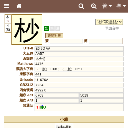
普
粵
木
杪
75
4
繁
簡
港
單讀音字
(8)
繁簡對應
繁
簡
UTF-8
E6 9D AA
大五碼
AA57
倉頡碼
木火竹
Matthews
4475
漢語大字典
（一版）1168；（二版）1251
康熙字典
441
Unicode
U+676A
GB2312
7234
四角號碼
4992.0
頻序 A/B
6703
5019
頻次 A/B
1
1
普通話
m
i
o
小篆