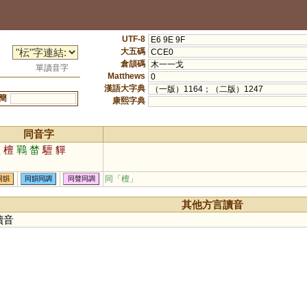
UTF-8
E6 9E 9F
大五碼
CCE0
倉頡碼
木一一戈
單讀音字
Matthews
0
漢語大字典
（一版）1164；（二版）1247
簡
康熙字典
同音字
壇
檀
鷤
榃
驙
貚
同「
檀
」
同韻
同韻同調
同聲同調
其他方言讀音
讀音