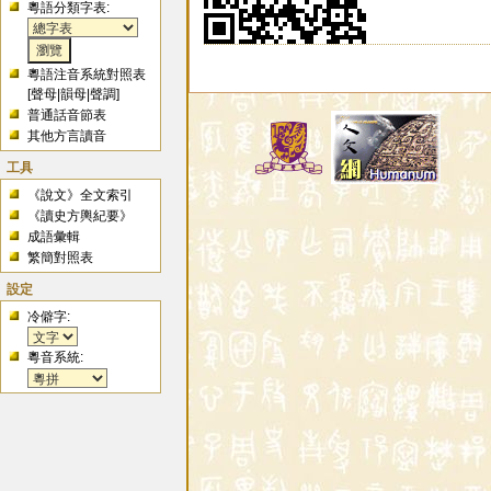
粵語分類字表:
粵語注音系統對照表
[
聲母
|
韻母
|
聲調
]
普通話音節表
其他方言讀音
工具
《說文》全文索引
《讀史方輿紀要》
成語彙輯
繁簡對照表
設定
冷僻字:
粵音系統: