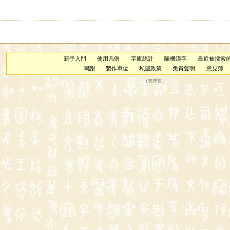
新手入門
使用凡例
字庫統計
隨機漢字
最近被搜索
鳴謝
製作單位
私隱政策
免責聲明
意見簿
（
管理員
）