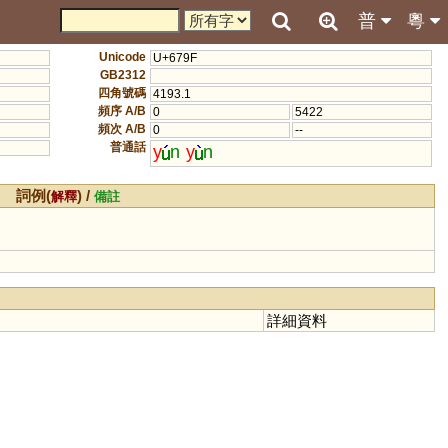
普
粵
Unicode
U+679F
GB2312
四角號碼
4193.1
頻序 A/B
0
5422
頻次 A/B
0
--
普通話
y
n
y
n
詞例(
) /
解釋
備註
詳細資料