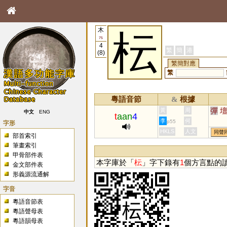
木
枟
75
4
繁
簡
港
(8)
繁簡對應
繁
粵語音節
根據
&
彈
黃
周
中文
ENG
t
aan
4
李
何
p55
字形
HKLS
人文
同聲
部首索引
筆畫索引
甲骨部件表
本字庫於「
枟
」字下錄有
1
個方言點的
金文部件表
形義源流通解
字音
粵語音節表
粵語聲母表
粵語韻母表