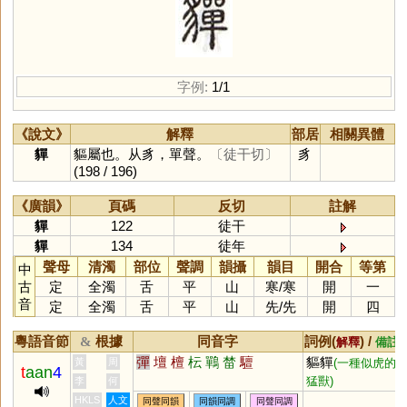
字例:
1/1
《說文》
解釋
部居
相關異體
貚
貙屬也。从豸，單聲。
〔徒干切〕
豸
(198 / 196)
《廣韻》
頁碼
反切
註解
貚
122
徒干
貚
134
徒年
聲母
清濁
部位
聲調
韻攝
韻目
開合
等第
中
古
定
全濁
舌
平
山
寒
/
寒
開
一
音
定
全濁
舌
平
山
先
/
先
開
四
粵語音節
根據
同音字
詞例(
) /
&
解釋
備註
彈
壇
檀
枟
鷤
榃
驙
貙貚
黃
周
(一種似虎的
t
aan
4
猛獸)
李
何
HKLS
人文
同聲同韻
同韻同調
同聲同調