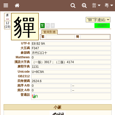
普
粵
豸
貚
153
12
繁
簡
港
異讀字
(19)
繁簡對應
繁
簡
UTF-8
E8 B2 9A
大五碼
F347
倉頡碼
月竹口口十
Matthews
0
漢語大字典
（一版）3917；（二版）4174
康熙字典
1131
Unicode
U+8C9A
GB2312
四角號碼
2624.6
頻序 A/B
0
--
頻次 A/B
0
--
普通話
t
n
小篆