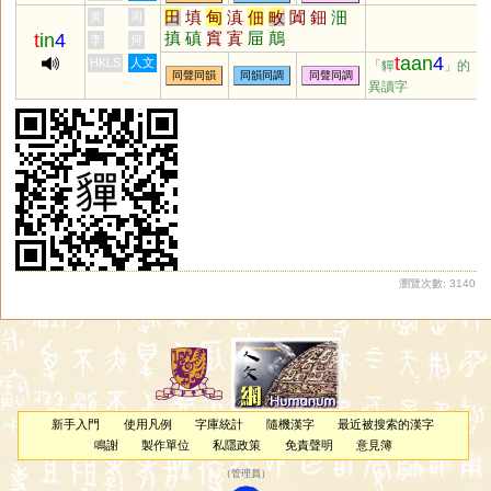
田
填
甸
滇
佃
畋
闐
鈿
沺
黃
周
搷
磌
窴
寘
屇
鷏
t
in
4
李
何
t
aan
4
HKLS
人文
「貚
」的
同聲同韻
同韻同調
同聲同調
異讀字
瀏覽次數: 3140
新手入門
使用凡例
字庫統計
隨機漢字
最近被搜索的漢字
鳴謝
製作單位
私隱政策
免責聲明
意見簿
（
管理員
）