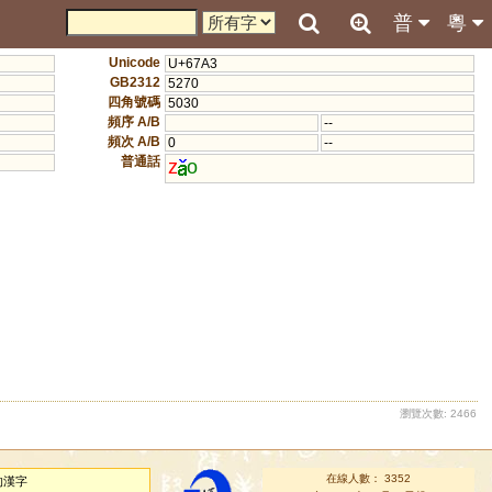
普
粵
Unicode
U+67A3
GB2312
5270
四角號碼
5030
頻序 A/B
--
頻次 A/B
0
--
普通話
z
o
瀏覽次數: 2466
在線人數： 3352
的漢字