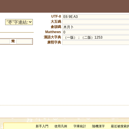
UTF-8
E6 9E A3
大五碼
倉頡碼
木月卜
Matthews
0
漢語大字典
（一版）；（二版）1253
簡
康熙字典
新手入門
使用凡例
字庫統計
隨機漢字
最近被搜索