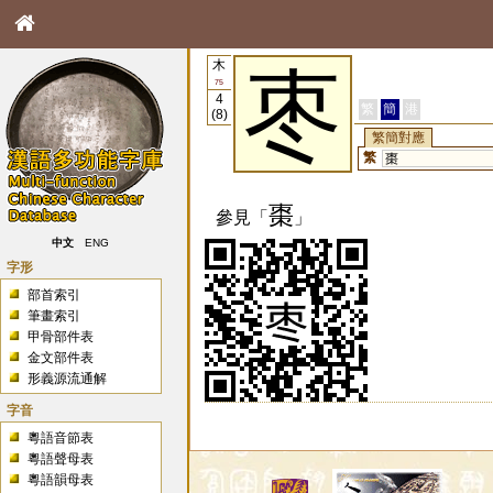
木
枣
75
4
繁
簡
港
(8)
繁簡對應
繁
棗
棗
參見「
」
中文
ENG
字形
部首索引
筆畫索引
甲骨部件表
金文部件表
形義源流通解
字音
粵語音節表
粵語聲母表
粵語韻母表