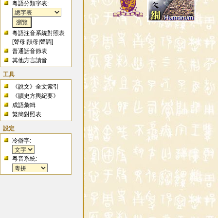
粵語分類字表:
粵語注音系統對照表
[
聲母
|
韻母
|
聲調
]
普通話音節表
其他方言讀音
工具
《說文》全文索引
《讀史方輿紀要》
成語彙輯
繁簡對照表
設定
冷僻字:
粵音系統: