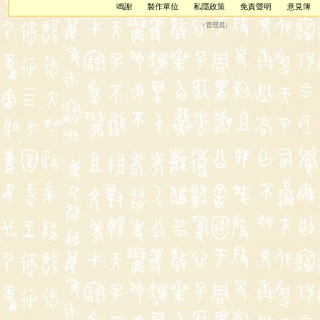
鳴謝
製作單位
私隱政策
免責聲明
意見簿
（
管理員
）