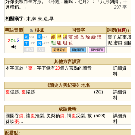
好像棗核而呈方形。《詩經．豳風．七月》：「八月剝棗，十
月穫稻。」
297 字
相關漢字:
朿
,
棘
,
來
,
造
,
早
粵語音節
根據
同音字
詞例(
) /
&
解釋
備
組
早
祖
藻
澡
蚤
璪
繰
瑵
棗子,紅棗,棗
黃
周
p33
p77
z
ou
2
靻
駔
珇
蒩
泥,蜜棗,囫圇
李
何
p131
p237
棗,災梨禍棗
(
HKLS
人文
同聲同韻
同韻同調
同聲同調
刻書籍)
其他方言讀音
本字庫於「
棗
」字下錄有
20
個方言點的讀音
詳細資
料
《讀史方輿紀要》地名
棗
強縣,
棗
陽縣
(2/2)
詳細資
料
成語彙輯
囫圇吞
棗
, 讓
棗
推梨, 災梨禍
棗
, 禍
棗
災梨, 拔
(5/28)
詳細資
葵啖
棗
…
料
配搭點: