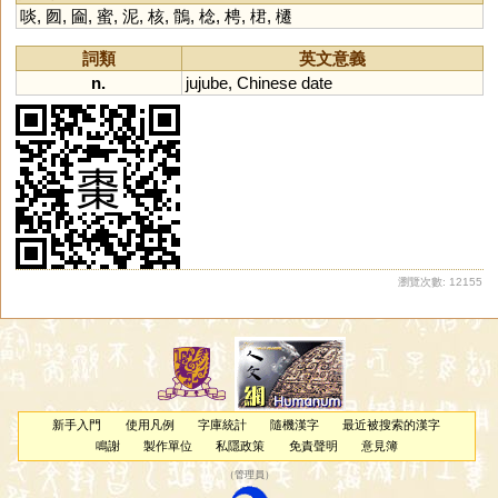
啖
,
囫
,
圇
,
蜜
,
泥
,
核
,
鶻
,
棯
,
梬
,
桾
,
櫏
詞類
英文意義
n.
jujube
,
Chinese
date
瀏覽次數: 12155
新手入門
使用凡例
字庫統計
隨機漢字
最近被搜索的漢字
鳴謝
製作單位
私隱政策
免責聲明
意見簿
（
管理員
）