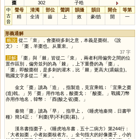
棗
302
子晧
中
聲母
清濁
部位
聲調
韻攝
韻目
開合
等第
古
精
全清
齒
上
效
豪
/
皓
開
一
音
形義通解
略說:
從二「
朿
」，會棗樹多刺之意，本義是棗樹。《說
文》：「棗，羊棗也。从重朿。」
37 字
詳解:
「
棗
」與「
棘
」皆從二「
朿
」，兩者利用偏旁之間的位
置作區別，偏旁並列的為「
棘
」，上下重疊的為「
棗
」。
「
棗
」即酸棗樹，是多刺的灌木，比「
棘
」更高大(裘錫圭)。
戰國文字多從二「
來
」。
金文「
棗
」讀為「
造
」，指製造，見宜乘戟︰「宜乘之棗
(造)戟。」另「
棗
」用作地名，酸棗戈：「酸棗。」戰國刀幣
亦用作地名，韓幣：「酉(酸之省)棗。」
秦簡「
棗
」讀為「
早
」，指早上，《睡虎地秦簡．日書甲
種》簡14正：「利棗(早)不利莫(暮)。」
漢帛書指棗子，《睡虎地帛書．五十二病方》第244行：
「大者如棗，小者如棗核者方。」全句指大的好像棗子，小的