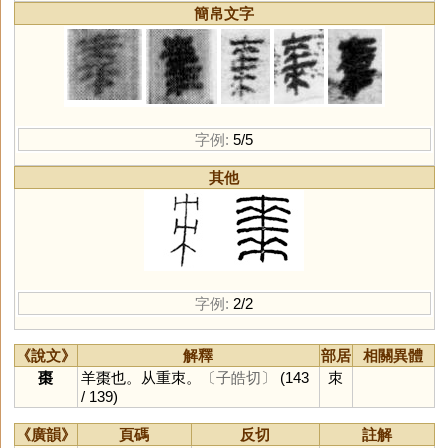
簡帛文字
字例:
5/5
其他
字例:
2/2
《說文》
解釋
部居
相關異體
棗
羊棗也。从重朿。
〔子皓切〕
(143
朿
/ 139)
《廣韻》
頁碼
反切
註解