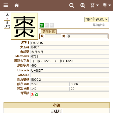
普
粵
木
棗
75
8
繁
簡
港
單讀音字
(12)
繁簡對應
繁
簡
枣
UTF-8
E6 A3 97
大五碼
B4C7
倉頡碼
木月木月
Matthews
6723
漢語大字典
（一版）1228；（二版）1320
康熙字典
460
Unicode
U+68D7
GB2312
四角號碼
5090.2
頻序 A/B
2798
3306
頻次 A/B
142
29
普通話
z
o
小篆