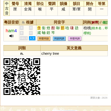
中
聲母
清濁
部位
聲調
韻攝
韻目
開合
等第
古
匣
全濁
喉
平
咸
覃
/
覃
開
一
音
粵語音節
根據
同音字
詞例(
) /
&
解釋
備註
含
銜
焓
酣
啣
邯
唅
嗛
谽
梒桃
黃
周
(樹木名，即
h
am
4
嵅
蜬
鋡
笒
櫻桃)
李
何
HKLS
人文
同聲同韻
同韻同調
同聲同調
詞類
英文意義
n.
cherry
tree
瀏覽次數: 2826