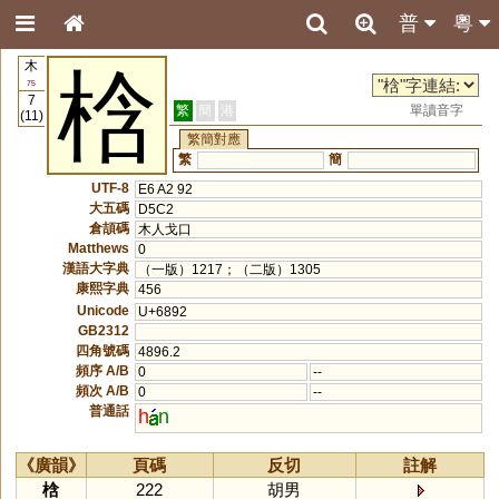
普
粵
木
梒
75
7
繁
簡
港
單讀音字
(11)
繁簡對應
繁
簡
UTF-8
E6 A2 92
大五碼
D5C2
倉頡碼
木人戈口
Matthews
0
漢語大字典
（一版）1217；（二版）1305
康熙字典
456
Unicode
U+6892
GB2312
四角號碼
4896.2
頻序 A/B
0
--
頻次 A/B
0
--
普通話
h
n
《廣韻》
頁碼
反切
註解
梒
222
胡男