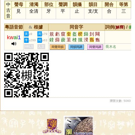
中
聲母
清濁
部位
聲調
韻攝
韻目
開合
等第
古
見
全清
牙
平
止
支
/
支
合
三
音
粵語音節
根據
同音字
詞例(
) /
&
解釋
備
規
虧
窺
奎
盔
睽
巋
刲
闚
黃
周
p9
p79
kw
ai
1
鍷
蘬
藈
茥
楏
摫
湀
巂
雟
李
何
p299
p63
瞡
槼
嫢
HKLS
人文
喬木名
同聲同韻
同韻同調
同聲同調
瀏覽次數: 5060