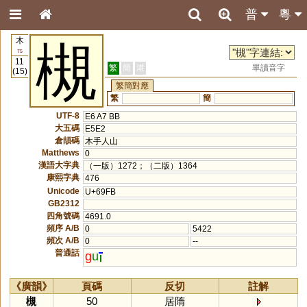
普
粵
木
槻
75
11
繁
簡
港
單讀音字
(15)
繁簡對應
繁
簡
UTF-8
E6 A7 BB
大五碼
E5E2
倉頡碼
木手人山
Matthews
0
漢語大字典
（一版）1272；（二版）1364
康熙字典
476
Unicode
U+69FB
GB2312
四角號碼
4691.0
頻序 A/B
0
5422
頻次 A/B
0
--
普通話
g
u
《廣韻》
頁碼
反切
註解
槻
50
居隋