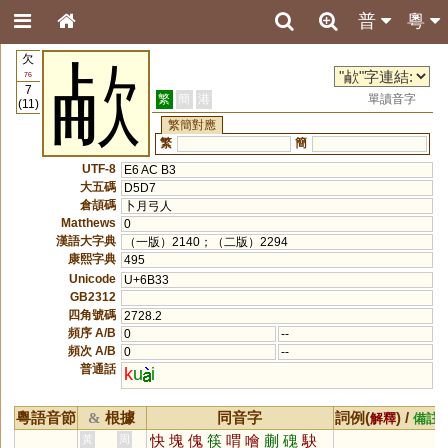
普
粵
欠
欳
76
7
繁
簡
港
單讀音字
(11)
繁簡對應
繁
簡
UTF-8
E6 AC B3
大五碼
D5D7
倉頡碼
卜月弓人
Matthews
0
漢語大字典
（一版）2140；（二版）2294
康熙字典
495
Unicode
U+6B33
GB2312
四角號碼
2728.2
頻序 A/B
0
--
頻次 A/B
0
--
普通話
k
u
i
粵語音節
根據
同音字
詞例(
) /
&
解釋
備註
快
塊
傀
筷
喟
噲
蒯
磈
駃
黃
周