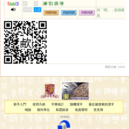
f
aai
3
繲
勓
嬇
璯
李
何
HKLS
人文
同「
喟
」，意指嘆
同聲同韻
同韻同調
同聲同調
息
瀏覽次數: 2650
新手入門
使用凡例
字庫統計
隨機漢字
最近被搜索的漢字
鳴謝
製作單位
私隱政策
免責聲明
意見簿
（
管理員
）