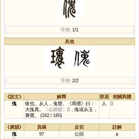
字例:
1/1
其他
字例:
2/2
《說文》
解釋
部居
相關異體
傀
偉也。从人，鬼聲。《周禮》曰：
人
𤪿
大傀異。
〔公回切〕
𤪿，傀或从玉，
褢聲。
(162 / 160)
《廣韻》
頁碼
反切
註解
傀
97
公回