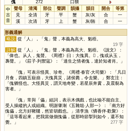
傀
272
口猥
聲母
清濁
部位
聲調
韻攝
韻目
開合
等第
中
古
見
全清
牙
平
蟹
灰
/
灰
合
一
音
溪
次清
牙
上
蟹
灰
/
賄
合
一
形義通解
略說:
從「
人
」，「
鬼
」聲，本義為高大、魁梧。
19 字
詳解:
從「
人
」，「
鬼
」聲，本義為高大、魁梧。《說文》：
「偉也。从人，鬼聲。《周禮》曰：大傀異。𤪿，傀或从玉，
褢聲。」《莊子‧列禦寇》：「達生之情者傀，達於知者肖。」
「
傀
」可表示怪異、珍奇。《周禮‧春官‧大司樂》：「凡日
月食，四鎮五嶽崩，大傀異災，諸侯薨，令去樂。」鄭玄注：
「傀猶怪也。大怪異災，謂天地奇變，若星辰奔霣，及震裂為
害者。」
「
傀
」常與「
儡
」組詞，表示木偶戲，也比喻不能自主、
受人操縱的人或組織。明謝肇淛《五雜俎‧人部一》：「南方好
傀儡，北方好鞦韆，然皆胡戲也。」清李漁《憐香伴‧歡聚》：
「這等看起來，把我當做個傀儡，從那時節掣到如今，還不知
覺。」
277 字