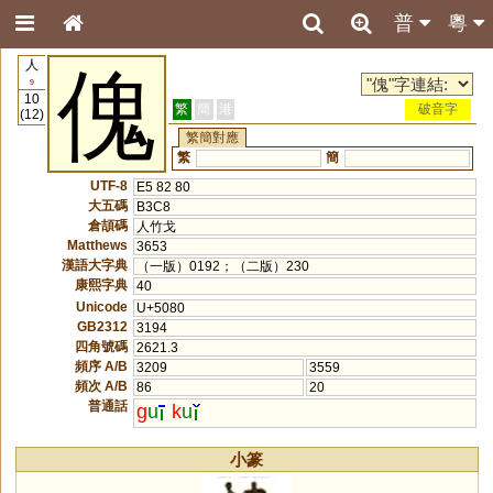
普
粵
人
傀
9
10
繁
簡
港
破音字
(12)
繁簡對應
繁
簡
UTF-8
E5 82 80
大五碼
B3C8
倉頡碼
人竹戈
Matthews
3653
漢語大字典
（一版）0192；（二版）230
康熙字典
40
Unicode
U+5080
GB2312
3194
四角號碼
2621.3
頻序 A/B
3209
3559
頻次 A/B
86
20
普通話
g
u
k
u
小篆