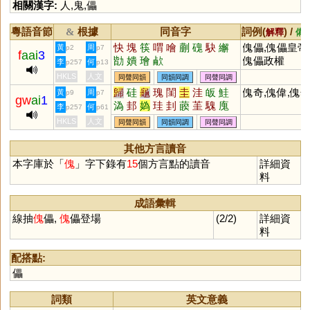
相關漢字:
人
,
鬼
,
儡
粵語音節
根據
同音字
詞例(
) /
&
解釋
備
快
塊
筷
喟
噲
蒯
磈
駃
繲
傀儡,傀儡皇帝
黃
周
p2
p7
f
aai
3
勓
嬇
璯
欳
傀儡政權
李
何
p257
p13
HKLS
人文
同聲同韻
同韻同調
同聲同調
歸
硅
龜
瑰
閨
圭
洼
皈
鮭
傀奇,傀偉,傀
黃
周
p9
p7
gw
ai
1
溈
邽
媯
珪
刲
藈
茥
騩
廆
李
何
p257
p61
HKLS
人文
同聲同韻
同韻同調
同聲同調
其他方言讀音
本字庫於「
傀
」字下錄有
15
個方言點的讀音
詳細資
料
成語彙輯
線抽
傀
儡,
傀
儡登場
(2/2)
詳細資
料
配搭點:
儡
詞類
英文意義