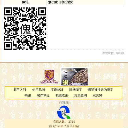
adj.
great
;
strange
瀏覽次數: 10010
新手入門
使用凡例
字庫統計
隨機漢字
最近被搜索的漢字
鳴謝
製作單位
私隱政策
免責聲明
意見簿
（
管理員
）
在線人數： 2715
自 2014 年 7 月 8 日起