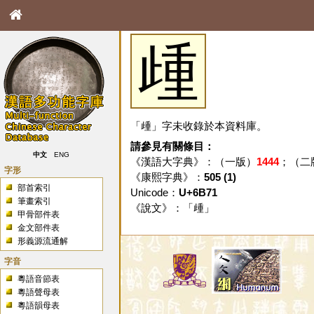
歱
「歱」字未收錄於本資料庫。
請參見有關條目：
中文
ENG
《漢語大字典》：（一版）
1444
；（二
字形
《康熙字典》：
505 (1)
部首索引
Unicode：
U+6B71
筆畫索引
《說文》：「
歱
」
甲骨部件表
金文部件表
形義源流通解
字音
粵語音節表
粵語聲母表
粵語韻母表