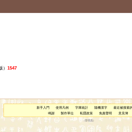
版）
1547
新手入門
使用凡例
字庫統計
隨機漢字
最近被搜索
鳴謝
製作單位
私隱政策
免責聲明
意見簿
（
管理員
）