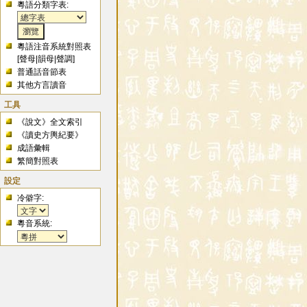
粵語分類字表:
粵語注音系統對照表
[
聲母
|
韻母
|
聲調
]
普通話音節表
其他方言讀音
工具
《說文》全文索引
《讀史方輿紀要》
成語彙輯
繁簡對照表
設定
冷僻字:
粵音系統: