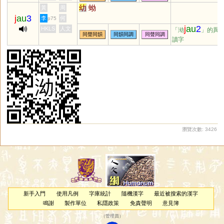
幼
蚴
黃
周
j
au
3
李
何
p75
j
au
2
HKLS
人文
「泑
」的異
同聲同韻
同韻同調
同聲同調
讀字
瀏覽次數: 3426
新手入門
使用凡例
字庫統計
隨機漢字
最近被搜索的漢字
鳴謝
製作單位
私隱政策
免責聲明
意見簿
（
管理員
）