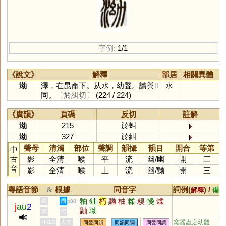
字例:
1/1
《說文》
解釋
部居
相關異體
泑
澤，在昆侖下。从水，幼聲。讀與𣢜
水
同。
〔於糾切〕
(224 / 224)
《廣韻》
頁碼
反切
註解
泑
215
於虯
泑
327
於糾
聲母
清濁
部位
聲調
韻攝
韻目
開合
等第
中
古
影
全清
喉
平
流
幽
/
幽
開
三
音
影
全清
喉
上
流
幽
/
黝
開
三
粵語音節
根據
同音字
詞例(
) /
&
解釋
備註
釉
鈾
朽
黝
柚
糅
糗
懮
煣
黃
周
p88
j
au
2
鼬
聈
李
何
HKLS
人文
窯器蟲之幼體
同聲同韻
同韻同調
同聲同調