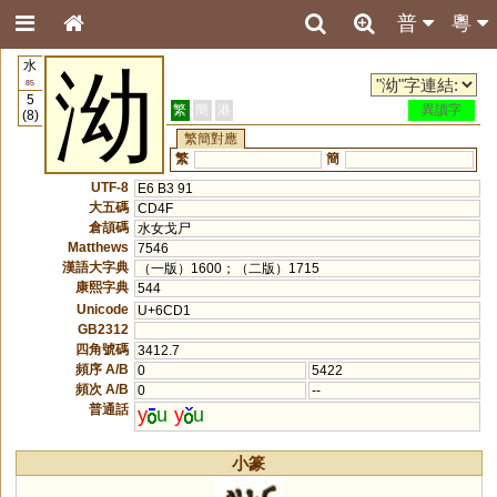
普
粵
水
泑
85
5
繁
簡
港
異讀字
(8)
繁簡對應
繁
簡
UTF-8
E6 B3 91
大五碼
CD4F
倉頡碼
水女戈尸
Matthews
7546
漢語大字典
（一版）1600；（二版）1715
康熙字典
544
Unicode
U+6CD1
GB2312
四角號碼
3412.7
頻序 A/B
0
5422
頻次 A/B
0
--
普通話
y
u
y
u
小篆