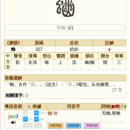
字例:
1/1
《廣韻》
頁碼
反切
註解
蚴
327
於糾
中
聲母
清濁
部位
聲調
韻攝
韻目
開合
等第
古
影
全清
喉
上
流
幽
/
黝
開
三
音
形義通解
「
蚴
」古作「
𧍘
」，《說文》：「𧍘，𧍘蟉也。从虫幽聲。」
27 字
相關漢字:
𧍘
粵語音節
根據
同音字
詞例(
) /
&
解釋
備
幼
泑
毛蚴,尾蚴
黃
周
p153
j
au
3
李
何
p75
p80
HKLS
人文
同聲同韻
同韻同調
同聲同調