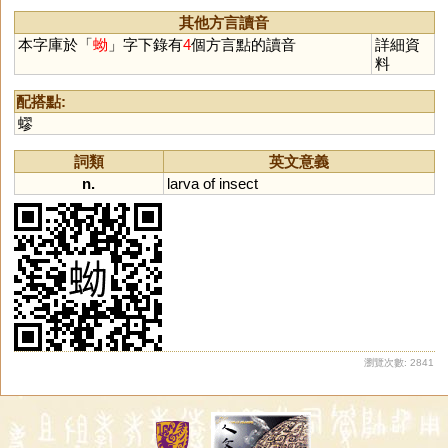
其他方言讀音
本字庫於「
蚴
」字下錄有
4
個方言點的讀音
詳細資
料
配搭點:
蟉
詞類
英文意義
n.
larva
of
insect
瀏覽次數: 2841