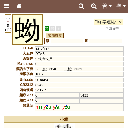
普
粵
虫
蚴
142
5
繁
簡
港
單讀音字
(11)
繁簡對應
繁
簡
UTF-8
E8 9A B4
大五碼
D7AB
倉頡碼
中戈女戈尸
Matthews
0
漢語大字典
（一版）2846；（二版）3039
康熙字典
1007
Unicode
U+86B4
GB2312
8242
四角號碼
5412.7
頻序 A/B
0
5422
頻次 A/B
0
--
普通話
n
i
y
u
y
u
y
u
小篆