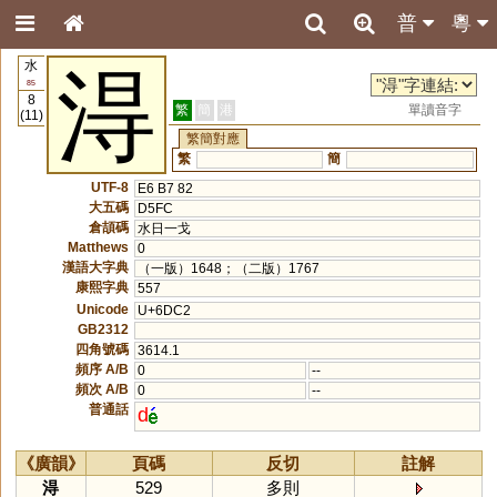
普
粵
水
淂
85
8
繁
簡
港
單讀音字
(11)
繁簡對應
繁
簡
UTF-8
E6 B7 82
大五碼
D5FC
倉頡碼
水日一戈
Matthews
0
漢語大字典
（一版）1648；（二版）1767
康熙字典
557
Unicode
U+6DC2
GB2312
四角號碼
3614.1
頻序 A/B
0
--
頻次 A/B
0
--
普通話
d
《廣韻》
頁碼
反切
註解
淂
529
多則