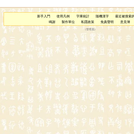
新手入門
使用凡例
字庫統計
隨機漢字
最近被搜索
鳴謝
製作單位
私隱政策
免責聲明
意見簿
（
管理員
）