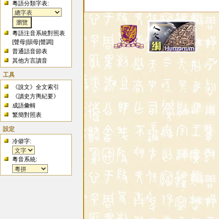
粵語分類字表:
粵語注音系統對照表
[
聲母
|
韻母
|
聲調
]
普通話音節表
其他方言讀音
工具
《說文》全文索引
《讀史方輿紀要》
成語彙輯
繁簡對照表
設定
冷僻字:
粵音系統: