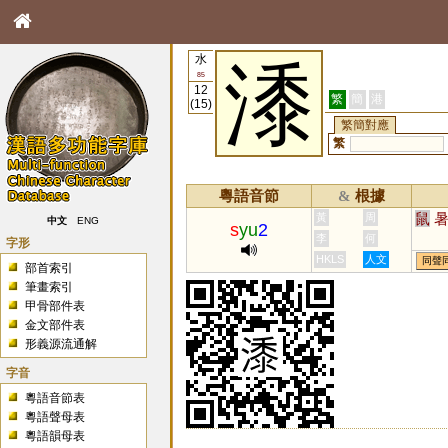
水
潻
85
12
繁
簡
港
(15)
繁簡對應
繁
粵語音節
根據
&
鼠
黃
周
中文
ENG
s
yu
2
李
何
字形
HKLS
人文
同聲
部首索引
筆畫索引
甲骨部件表
金文部件表
形義源流通解
字音
粵語音節表
粵語聲母表
粵語韻母表