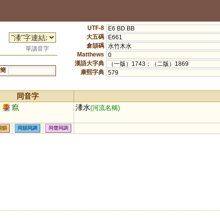
UTF-8
E6 BD BB
大五碼
E661
倉頡碼
水竹木水
單讀音字
Matthews
0
漢語大字典
（一版）1743；（二版）1869
簡
康熙字典
579
同音字
暑
黍
癙
潻水
(河流名稱)
同韻
同韻同調
同聲同調