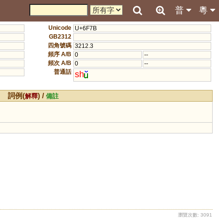
普
粵
Unicode
U+6F7B
GB2312
四角號碼
3212.3
頻序 A/B
0
--
頻次 A/B
0
--
普通話
sh
詞例(
) /
解釋
備註
瀏覽次數: 3091