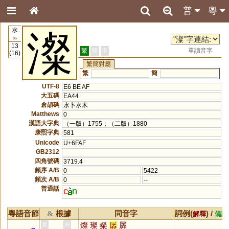
普
粵
水
澯
85
13
繁
簡
港
單讀音字
(16)
繁簡對應
繁
簡
UTF-8
E6 BE AF
大五碼
EA44
倉頡碼
水卜水木
Matthews
0
漢語大字典
（一版）1755；（二版）1880
康熙字典
581
Unicode
U+6FAF
GB2312
四角號碼
3719.4
頻序 A/B
0
5422
頻次 A/B
0
--
普通話
c
n
粵語音節
根據
同音字
詞例(
) /
&
解釋
備註
燦
璨
粲
孱
羼
黃
周