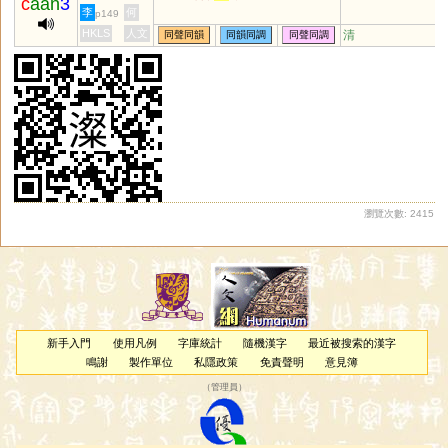
c
aan
3
李
何
p149
HKLS
人文
清
同聲同韻
同韻同調
同聲同調
瀏覽次數: 2415
新手入門
使用凡例
字庫統計
隨機漢字
最近被搜索的漢字
鳴謝
製作單位
私隱政策
免責聲明
意見簿
（
管理員
）