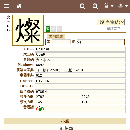
普
粵
火
燦
86
13
繁
簡
港
單讀音字
(17)
繁簡對應
繁
簡
灿
UTF-8
E7 87 A6
大五碼
C0E9
倉頡碼
火卜水木
Matthews
6692
漢語大字典
（一版）2240；（二版）2401
康熙字典
612
Unicode
U+71E6
GB2312
四角號碼
9789.4
頻序 A/B
2782
2248
頻次 A/B
145
121
普通話
c
n
小篆