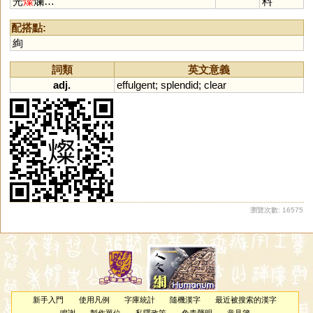
光
燦
爛…
料
配搭點:
絢
詞類
英文意義
adj.
effulgent
;
splendid
;
clear
瀏覽次數: 16575
新手入門
使用凡例
字庫統計
隨機漢字
最近被搜索的漢字