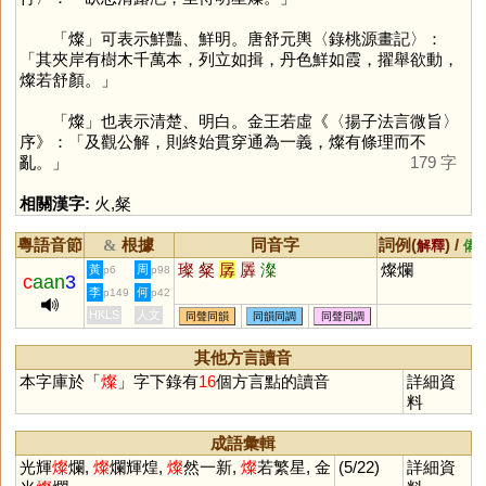
「
燦
」可表示鮮豔、鮮明。唐舒元輿〈錄桃源畫記〉：
「其夾岸有樹木千萬本，列立如揖，丹色鮮如霞，擢舉欲動，
燦若舒顏。」
「
燦
」也表示清楚、明白。金王若虛《〈揚子法言微旨〉
序》：「及觀公解，則終始貫穿通為一義，燦有條理而不
亂。」
179 字
相關漢字:
火
,
粲
粵語音節
根據
同音字
詞例(
) /
&
解釋
備
璨
粲
孱
羼
澯
燦爛
黃
周
p6
p98
c
aan
3
李
何
p149
p42
HKLS
人文
同聲同韻
同韻同調
同聲同調
其他方言讀音
本字庫於「
燦
」字下錄有
16
個方言點的讀音
詳細資
料
成語彙輯
光輝
燦
爛,
燦
爛輝煌,
燦
然一新,
燦
若繁星, 金
(5/22)
詳細資