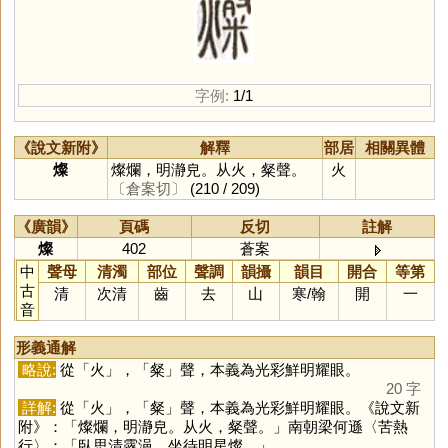
字例:
1/1
《說文新附》
解釋
部居
相關異體
燦
燦爛，明瀞皃。从火，粲聲。
火
〔倉案切〕
(210 / 209)
《廣韻》
頁碼
反切
註解
燦
402
蒼案
中
聲母
清濁
部位
聲調
韻攝
韻目
開合
等第
古
清
次清
齒
去
山
寒
/
翰
開
一
音
形義通解
略說:
從「
火
」，「
粲
」聲，本義為光彩鮮明耀眼。
20 字
詳解:
從「
火
」，「
粲
」聲，本義為光彩鮮明耀眼。《說文新
附》：「燦爛，明瀞皃。从火，粲聲。」南朝梁何遜〈苦熱
行〉：「臥思清露浥，坐待明星燦。」