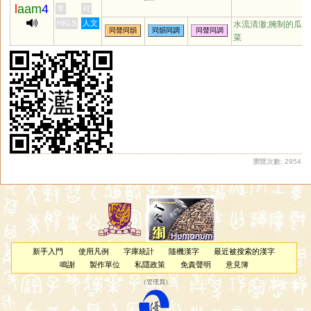
l
aam
4
李
何
HKLS
人文
水流清澈;腌制的瓜
同聲同韻
同韻同調
同聲同調
菜
瀏覽次數: 2954
新手入門
使用凡例
字庫統計
隨機漢字
最近被搜索的漢字
鳴謝
製作單位
私隱政策
免責聲明
意見簿
（
管理員
）