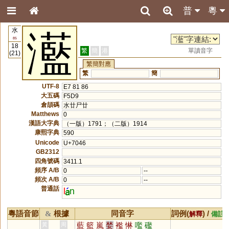
普
粵
水
灆
85
18
繁
簡
港
單讀音字
(21)
繁簡對應
繁
簡
UTF-8
E7 81 86
大五碼
F5D9
倉頡碼
水廿尸廿
Matthews
0
漢語大字典
（一版）1791；（二版）1914
康熙字典
590
Unicode
U+7046
GB2312
四角號碼
3411.1
頻序 A/B
0
--
頻次 A/B
0
--
普通話
l
n
粵語音節
根據
同音字
詞例(
) /
&
解釋
備註
藍
籃
嵐
婪
襤
惏
嚂
礛
黃
周