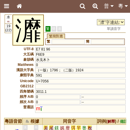
普
粵
水
灖
85
19
繁
簡
港
單讀音字
(22)
繁簡對應
繁
簡
UTF-8
E7 81 96
大五碼
F6E9
倉頡碼
水戈木卜
Matthews
0
漢語大字典
（一版）1796；（二版）1924
康熙字典
591
Unicode
U+7056
GB2312
四角號碼
3011.1
頻序 A/B
0
--
頻次 A/B
0
--
普通話
m
粵語音節
根據
同音字
詞例(
) /
&
解釋
備註
美
尾
鎂
娓
靡
弭
羋
亹
敉
黃
周