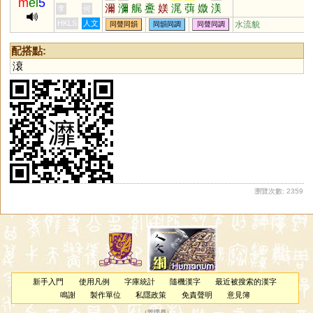
m
ei
5
濔
瀰
艉
斖
媄
浘
葞
媺
渼
李
何
HKLS
人文
水流貌
同聲同韻
同韻同調
同聲同調
配搭點:
滖
瀏覽次數: 2359
新手入門
使用凡例
字庫統計
隨機漢字
最近被搜索的漢字
鳴謝
製作單位
私隱政策
免責聲明
意見簿
（
管理員
）