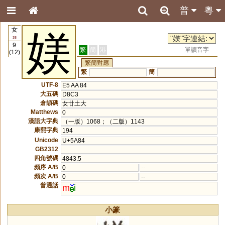
普
粵
女
媄
38
9
繁
簡
港
單讀音字
(12)
繁簡對應
繁
簡
UTF-8
E5 AA 84
大五碼
D8C3
倉頡碼
女廿土大
Matthews
0
漢語大字典
（一版）1068；（二版）1143
康熙字典
194
Unicode
U+5A84
GB2312
四角號碼
4843.5
頻序 A/B
0
--
頻次 A/B
0
--
普通話
m
i
小篆