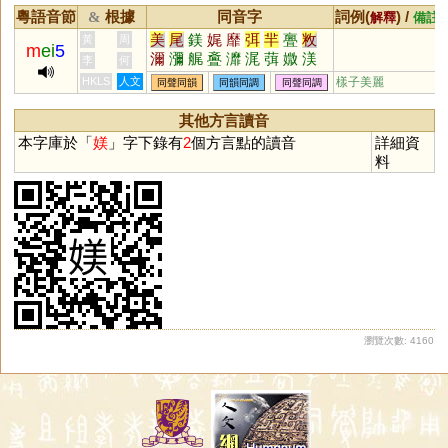
粵語音節
根據
同音字
詞例(
) /
&
解釋
備註
美
尾
鎂
娓
靡
弭
羋
亹
敉
黃
周
m
ei
5
濔
瀰
艉
斖
灖
浘
葞
媺
渼
李
何
HKLS
人文
樣子美麗
同聲同韻
同韻同調
同聲同調
其他方言讀音
本字庫於「
媄
」字下錄有
2
個方言點的讀音
詳細資
料
瀏覽次數: 4160