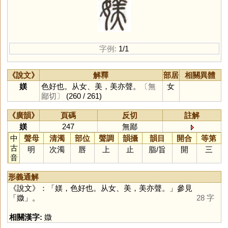
字例:
1/1
《說文》
解釋
部居
相關異體
媄
色好也。从女、美，美亦聲。
〔無
女
鄙切〕
(260 / 261)
《廣韻》
頁碼
反切
註解
媄
247
無鄙
中
聲母
清濁
部位
聲調
韻攝
韻目
開合
等第
古
明
次濁
唇
上
止
脂
/
旨
開
三
音
形義通解
《說文》：「媄，色好也。从女、美，美亦聲。」參見
「
媺
」。
28 字
相關漢字:
媺