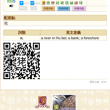
l
ou
5
潦
擼
獠
銠
栳
氌
鏀
鐪
咾
李
何
p127
p240
轑
艣
磠
橑
蓾
滷
恅
荖
HKLS
人文
同聲同韻
同韻同調
同聲同調
配搭點:
犵
詞類
英文意義
n.
a
river
in
Hu
bei
;
a
bank
;
a
foreshore
瀏覽次數: 2655