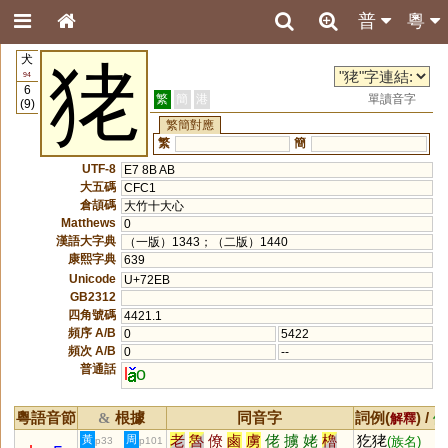
普
粵
犬
狫
94
6
繁
簡
港
單讀音字
(9)
繁簡對應
繁
簡
UTF-8
E7 8B AB
大五碼
CFC1
倉頡碼
大竹十大心
Matthews
0
漢語大字典
（一版）1343；（二版）1440
康熙字典
639
Unicode
U+72EB
GB2312
四角號碼
4421.1
頻序 A/B
0
5422
頻次 A/B
0
--
普通話
l
o
粵語音節
根據
同音字
詞例(
) /
&
解釋
備
老
魯
僚
鹵
虜
佬
擄
姥
櫓
犵狫
黃
周
(族名)
p33
p101