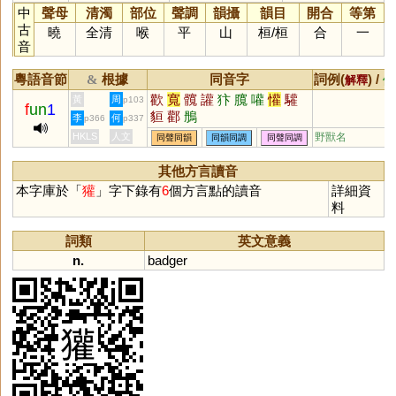
中
聲母
清濁
部位
聲調
韻攝
韻目
開合
等第
古
曉
全清
喉
平
山
桓
/
桓
合
一
音
粵語音節
根據
同音字
詞例(
) /
&
解釋
備
歡
寬
髖
讙
犿
臗
嚾
懽
驩
黃
周
p103
f
un
1
貆
酄
鴅
李
何
p366
p337
HKLS
人文
野獸名
同聲同韻
同韻同調
同聲同調
其他方言讀音
本字庫於「
獾
」字下錄有
6
個方言點的讀音
詳細資
料
詞類
英文意義
n.
badger