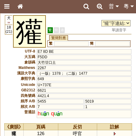
普
粵
犬
獾
94
18
繁
簡
港
單讀音字
(21)
繁簡對應
繁
簡
UTF-8
E7 8D BE
大五碼
F5DD
倉頡碼
大竹廿口土
Matthews
2267
漢語大字典
（一版）1378；（二版）1477
康熙字典
649
Unicode
U+737E
GB2312
6621
四角號碼
4421.4
頻序 A/B
5455
5019
頻次 A/B
7
1
普通話
h
u
n
q
u
n
《廣韻》
頁碼
反切
註解
獾
126
呼官