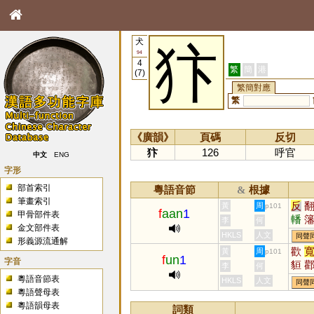
犬
犿
94
4
繁
簡
港
(7)
繁簡對應
繁
《廣韻》
頁碼
反切
犿
126
呼官
中文
ENG
字形
部首索引
粵語音節
根據
&
筆畫索引
反
黃
周
p101
f
aan
1
甲骨部件表
轓
李
何
金文部件表
HKLS
人文
同聲
形義源流通解
歡
黃
周
p101
f
un
1
字音
貆
李
何
粵語音節表
HKLS
人文
同聲
粵語聲母表
粵語韻母表
詞類