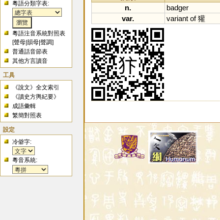
粵語分類字表:
n.
badger
var.
variant
of
獾
粵語注音系統對照表
[
聲母
|
韻母
|
聲調
]
普通話音節表
其他方言讀音
工具
《說文》全文索引
《讀史方輿紀要》
成語彙輯
繁簡對照表
設定
冷僻字:
粵音系統: