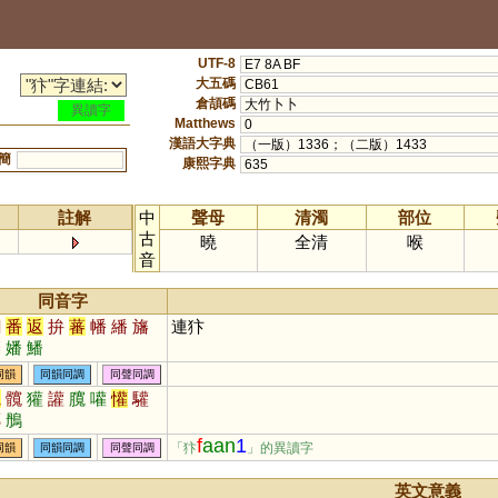
UTF-8
E7 8A BF
大五碼
CB61
倉頡碼
大竹卜卜
異讀字
Matthews
0
漢語大字典
（一版）1336；（二版）1433
簡
康熙字典
635
註解
中
聲母
清濁
部位
古
曉
全清
喉
音
同音字
翻
番
返
拚
蕃
幡
繙
旛
連犿
籓
嬏
鱕
同韻
同韻同調
同聲同調
寬
髖
獾
讙
臗
嚾
懽
驩
酄
鴅
f
aan
1
「犿
」的異讀字
同韻
同韻同調
同聲同調
英文意義