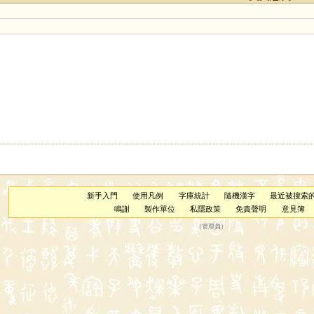
新手入門
使用凡例
字庫統計
隨機漢字
最近被搜索
鳴謝
製作單位
私隱政策
免責聲明
意見簿
（
管理員
）