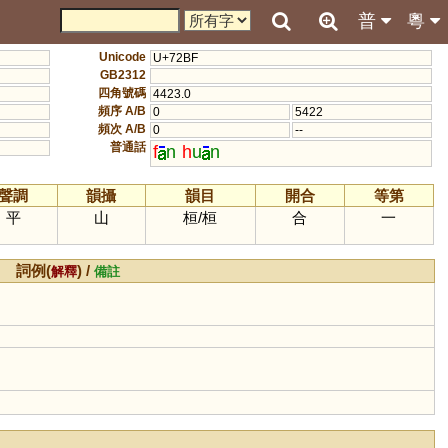
普
粵
Unicode
U+72BF
GB2312
四角號碼
4423.0
頻序 A/B
0
5422
頻次 A/B
0
--
普通話
f
n
h
u
n
聲調
韻攝
韻目
開合
等第
平
山
桓
/
桓
合
一
詞例(
) /
解釋
備註