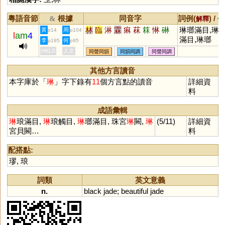
粵語音節
根據
同音字
詞例(
) /
&
解釋
備
林
臨
淋
霖
痳
菻
箖
惏
碄
琳瑯滿目,琳
黃
周
p14
p104
l
am
4
滿目,琳瑯
李
何
p195
p95
HKLS
人文
同聲同韻
同韻同調
同聲同調
其他方言讀音
本字庫於「
琳
」字下錄有
11
個方言點的讀音
詳細資
料
成語彙輯
琳
琅滿目,
琳
琅觸目,
琳
瑯滿目, 珠宮
琳
闕,
琳
(5/11)
詳細資
宮貝闕…
料
配搭點:
璆
,
琅
詞類
英文意義
n.
black
jade
;
beautiful
jade