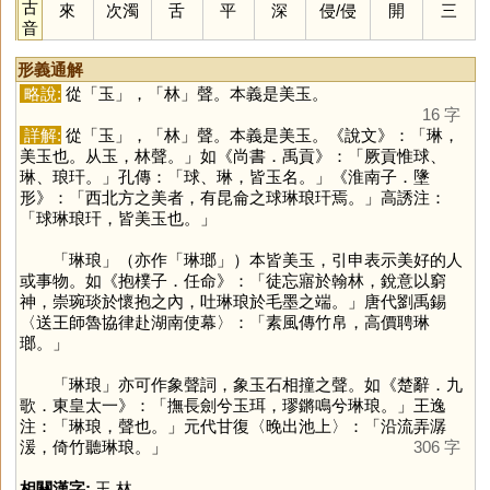
古
來
次濁
舌
平
深
侵
/
侵
開
三
音
形義通解
略說:
從「
玉
」，「
林
」聲。本義是美玉。
16 字
詳解:
從「
玉
」，「
林
」聲。本義是美玉。《說文》：「琳，
美玉也。从玉，林聲。」如《尚書．禹貢》：「厥貢惟球、
琳、琅玕。」孔傳：「球、琳，皆玉名。」《淮南子．墬
形》：「西北方之美者，有昆侖之球琳琅玕焉。」高誘注：
「球琳琅玕，皆美玉也。」
「琳琅」（亦作「琳瑯」）本皆美玉，引申表示美好的人
或事物。如《抱樸子．任命》：「徒忘寤於翰林，銳意以窮
神，崇琬琰於懷抱之內，吐琳琅於毛墨之端。」唐代劉禹錫
〈送王師魯協律赴湖南使幕〉：「素風傳竹帛，高價聘琳
瑯。」
「琳琅」亦可作象聲詞，象玉石相撞之聲。如《楚辭．九
歌．東皇太一》：「撫長劍兮玉珥，璆鏘鳴兮琳琅。」王逸
注：「琳琅，聲也。」元代甘復〈晚出池上〉：「沿流弄潺
湲，倚竹聽琳琅。」
306 字
相關漢字:
玉
,
林