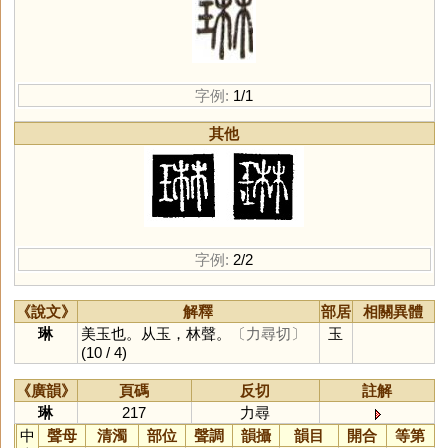
字例:
1/1
其他
字例:
2/2
《說文》
解釋
部居
相關異體
琳
美玉也。从玉，林聲。
〔力尋切〕
玉
(10 / 4)
《廣韻》
頁碼
反切
註解
琳
217
力尋
中
聲母
清濁
部位
聲調
韻攝
韻目
開合
等第