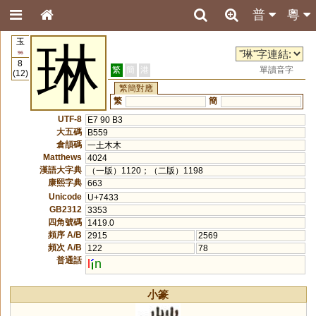
普
粵
玉
琳
96
8
繁
簡
港
單讀音字
(12)
繁簡對應
繁
簡
UTF-8
E7 90 B3
大五碼
B559
倉頡碼
一土木木
Matthews
4024
漢語大字典
（一版）1120；（二版）1198
康熙字典
663
Unicode
U+7433
GB2312
3353
四角號碼
1419.0
頻序 A/B
2915
2569
頻次 A/B
122
78
普通話
l
n
小篆