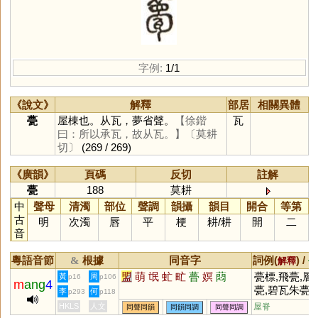
字例:
1/1
《說文》
解釋
部居
相關異體
甍
屋棟也。从瓦，夢省聲。
【徐鍇
瓦
曰：所以承瓦，故从瓦。】
〔莫耕
切〕
(269 / 269)
《廣韻》
頁碼
反切
註解
甍
188
莫耕
中
聲母
清濁
部位
聲調
韻攝
韻目
開合
等第
古
明
次濁
唇
平
梗
耕
/
耕
開
二
音
粵語音節
根據
同音字
詞例(
) /
&
解釋
備
盟
萌
氓
虻
甿
瞢
嫇
蕄
甍標,飛甍,層
黃
周
p16
p106
m
ang
4
甍,碧瓦朱甍
李
何
p293
p118
HKLS
人文
屋脊
同聲同韻
同韻同調
同聲同調