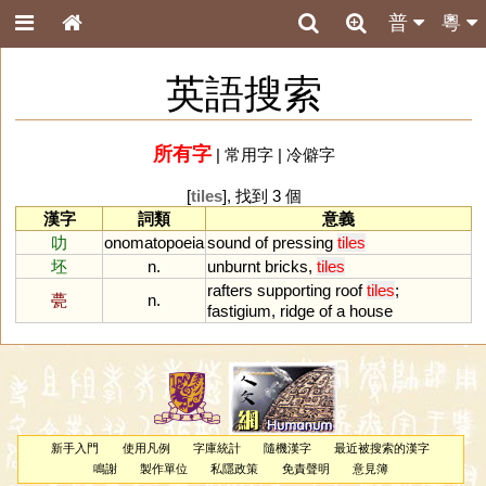
普
粵
英語搜索
所有字
|
常用字
|
冷僻字
[
tiles
], 找到 3 個
漢字
詞類
意義
叻
onomatopoeia
sound
of
pressing
tiles
坯
n.
unburnt
bricks
,
tiles
rafters
supporting
roof
tiles
;
甍
n.
fastigium
,
ridge
of
a
house
新手入門
使用凡例
字庫統計
隨機漢字
最近被搜索的漢字
鳴謝
製作單位
私隱政策
免責聲明
意見簿