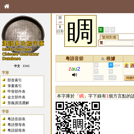
目
睭
109
8
繁
簡
港
(13)
繁簡對應
繁
粵語音節
根據
&
走
黃
周
p114
中文
ENG
z
au
2
李
何
字形
HKLS
人文
同聲
部首索引
筆畫索引
甲骨部件表
本字庫於「
睭
」字下錄有
1
個方言點的
金文部件表
形義源流通解
字音
粵語音節表
粵語聲母表
粵語韻母表