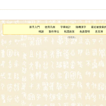
新手入門
使用凡例
字庫統計
隨機漢字
最近被搜索
鳴謝
製作單位
私隱政策
免責聲明
意見簿
（
管理員
）