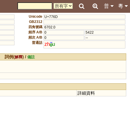
普
粵
Unicode
U+776D
GB2312
四角號碼
6702.0
頻序 A/B
0
5422
頻次 A/B
0
--
普通話
zh
u
詞例(
) /
解釋
備註
詳細資料