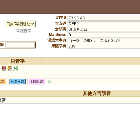
UTF-8
E7 9D AD
大五碼
DEE2
倉頡碼
月山月土口
單讀音字
Matthews
0
漢語大字典
（一版）2498；（二版）2674
簡
康熙字典
739
同音字
酒
肘
帚
鯞
深
同韻
同韻同調
同聲同調
其他方言讀音
讀音