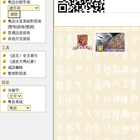
粵語分類字表:
粵語注音系統對照表
[
聲母
|
韻母
|
聲調
]
普通話音節表
其他方言讀音
工具
《說文》全文索引
《讀史方輿紀要》
成語彙輯
繁簡對照表
設定
冷僻字:
粵音系統: