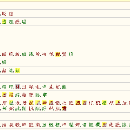
,
眨
,
黵
,
盞
,
趲
,
醆
,
驏
,
眹
,
稹
,
紾
,
縝
,
縥
,
胗
,
袗
,
診
,
軫
,
鬒
,
黰
,
鯞
,
赭
,
這
,
鍺
,
嶉
,
嶵
,
沝
,
沮
,
濢
,
珇
,
璻
,
苴
,
觜
,
齟
,
盡
,
純
,
綧
,
藎
,
賮
,
贐
,
隼
,
咫
,
址
,
坁
,
坻
,
姊
,
子
,
寺
,
徵
,
恉
,
扺
,
抵
,
指
,
旨
,
杍
,
枳
,
栺
,
梓
,
止
,
沚
,
,
衹
,
訾
,
訿
,
趾
,
軹
,
酯
,
釨
,
阯
,
鮨
,
黹
,
嫸
,
展
,
帴
,
幝
,
戩
,
揃
,
搌
,
榐
,
橏
,
樿
,
灛
,
燀
,
瑐
,
皽
,
碾
,
翦
,
蕆
,
諓
,
譾
,