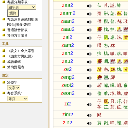
粵語分類字表:
z
aa
2
苲
,
苴
,
謯
,
鮓
z
aam
2
寁
,
嶄
,
怎
,
斬
,
昝
粵語注音系統對照表
z
aan
2
儹
,
攢
,
昝
,
棧
,
琖
[
聲母
|
韻母
|
聲調
]
z
aau
2
帚
,
找
,
抓
,
爪
,
肘
普通話音節表
其他方言讀音
z
ai
2
仔
,
囝
,
崽
,
泲
,
濟
工具
z
am
2
噆
,
怎
,
枕
《說文》全文索引
z
an
2
抮
,
槙
,
畛
,
疹
,
眕
《讀史方輿紀要》
z
au
2
帚
,
睭
,
肘
,
走
,
酒
成語彙輯
繁簡對照表
z
e
2
堵
,
姐
,
姊
,
媎
,
者
設定
z
eng
2
井
,
汫
,
阱
冷僻字:
z
eoi
2
咀
,
嘴
,
噿
,
岨
,
嶊
z
eon
2
儘
,
准
,
埻
,
準
,
燼
粵音系統:
仔
,
厎
,
只
,
吇
,
呰
z
i
2
芓
,
芷
,
茈
,
茞
,
藢
z
im
2
颭
z
in
2
剪
,
劗
,
嘽
,
囅
,
媊