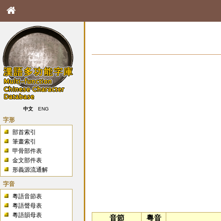
中文
ENG
字形
部首索引
筆畫索引
甲骨部件表
金文部件表
形義源流通解
字音
粵語音節表
粵語聲母表
粵語韻母表
音節
粵音