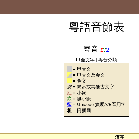
粵語音節表
粵音
z
?
2
甲金文字
|
粵音分類
= 甲骨文
= 甲骨文及金文
= 金文
斜
= 簡帛或其他古文字
紅
= 小篆
綠
= 無小篆
藍
= Unicode 擴展A/B區用字
粗
= 附插圖
漢字