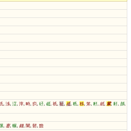
汦
,
泲
,
淽
,
滓
,
畤
,
疻
,
矷
,
砥
,
祇
,
祉
,
祗
,
秖
,
秭
,
笫
,
籽
,
紙
,
紫
,
耔
,
胏
,
蹍
,
蹇
,
輾
,
錢
,
闡
,
鬋
,
黵