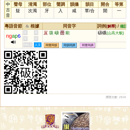
中
聲母
清濁
部位
聲調
韻攝
韻目
開合
等第
古
疑
次濁
牙
入
咸
覃
/
合
開
一
音
粵語音節
根據
同音字
詞例(
) /
&
解釋
備註
岌
圾
岋
喦
歞
砐硪
黃
周
(山高大貌)
ng
ap
6
李
何
HKLS
人文
同聲同韻
同韻同調
同聲同調
瀏覽次數: 2918