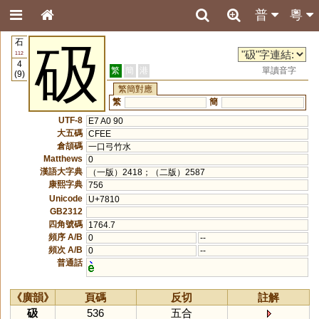
普
粵
石
砐
112
4
繁
簡
港
單讀音字
(9)
繁簡對應
繁
簡
UTF-8
E7 A0 90
大五碼
CFEE
倉頡碼
一口弓竹水
Matthews
0
漢語大字典
（一版）2418；（二版）2587
康熙字典
756
Unicode
U+7810
GB2312
四角號碼
1764.7
頻序 A/B
0
--
頻次 A/B
0
--
普通話
《廣韻》
頁碼
反切
註解
砐
536
五合