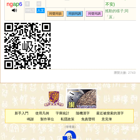
ng
ap
6
不安)
李
何
HKLS
人文
搖動的樣子;同
同聲同韻
同韻同調
同聲同調
「
岌
」
瀏覽次數: 2743
新手入門
使用凡例
字庫統計
隨機漢字
最近被搜索的漢字
鳴謝
製作單位
私隱政策
免責聲明
意見簿
（
管理員
）