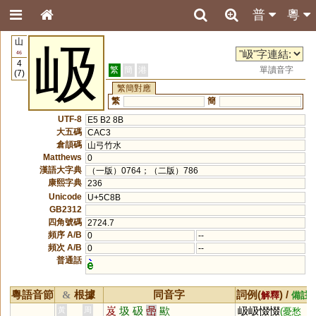
普
粵
山
岋
46
4
繁
簡
港
單讀音字
(7)
繁簡對應
繁
簡
UTF-8
E5 B2 8B
大五碼
CAC3
倉頡碼
山弓竹水
Matthews
0
漢語大字典
（一版）0764；（二版）786
康熙字典
236
Unicode
U+5C8B
GB2312
四角號碼
2724.7
頻序 A/B
0
--
頻次 A/B
0
--
普通話
粵語音節
根據
同音字
詞例(
) /
&
解釋
備註
岌
圾
砐
喦
歞
岋岋惙惙
黃
周
(憂愁