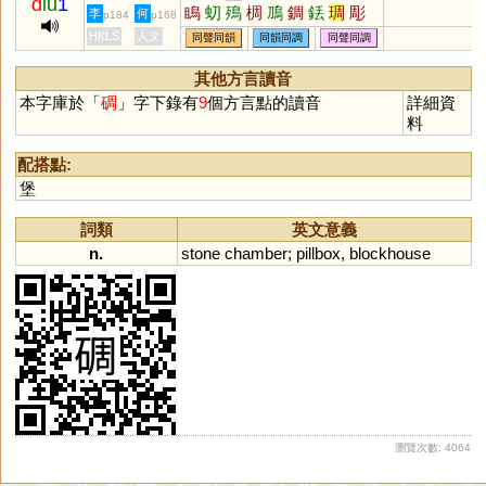
d
iu
1
瞗
虭
殦
椆
鳭
錭
銩
琱
彫
李
何
p184
p168
鵰
HKLS
人文
同聲同韻
同韻同調
同聲同調
其他方言讀音
本字庫於「
碉
」字下錄有
9
個方言點的讀音
詳細資
料
配搭點:
堡
詞類
英文意義
n.
stone
chamber
;
pillbox
,
blockhouse
瀏覽次數: 4064