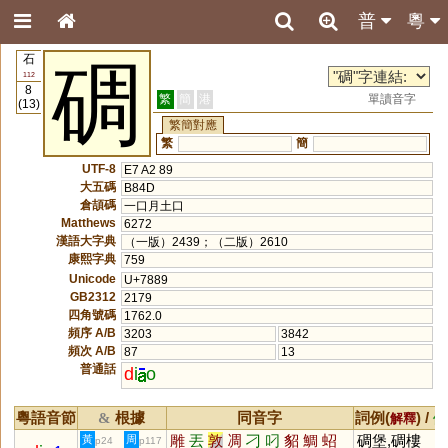
普
粵
石
碉
112
8
繁
簡
港
單讀音字
(13)
繁簡對應
繁
簡
UTF-8
E7 A2 89
大五碼
B84D
倉頡碼
一口月土口
Matthews
6272
漢語大字典
（一版）2439；（二版）2610
康熙字典
759
Unicode
U+7889
GB2312
2179
四角號碼
1762.0
頻序 A/B
3203
3842
頻次 A/B
87
13
普通話
d
i
o
粵語音節
根據
同音字
詞例(
) /
&
解釋
備
雕
丟
敦
凋
刁
叼
貂
鯛
蛁
碉堡,碉樓
黃
周
p24
p117