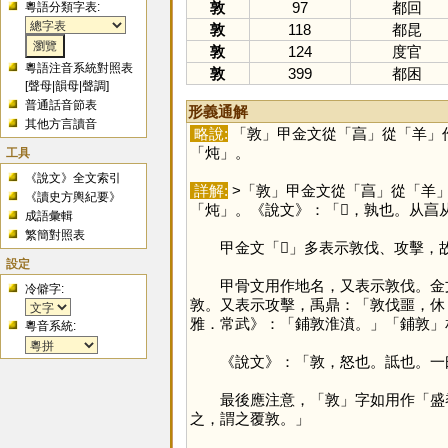
敦
97
都回
粵語分類字表:
敦
118
都昆
敦
124
度官
粵語注音系統對照表
敦
399
都困
[
聲母
|
韻母
|
聲調
]
普通話音節表
形義通解
其他方言讀音
略說:
「
敦
」甲金文從「
亯
」從「
羊
」
「
炖
」。
工具
《說文》全文索引
詳解:
>「
敦
」甲金文從「
亯
」從「
羊
《讀史方輿紀要》
「
炖
」。《說文》：「𦎫，孰也。从亯从
成語彙輯
繁簡對照表
甲金文「
𦎫
」多表示敦伐、攻擊，
設定
甲骨文用作地名，又表示敦伐。金文
冷僻字:
敦。又表示攻擊，禹鼎：「敦伐噩，休
雅．常武》：「鋪敦淮濆。」「鋪敦」相
粵音系統:
《說文》：「敦，怒也。詆也。一曰
最後應注意，「
敦
」字如用作「盛黍
之，謂之覆敦。」