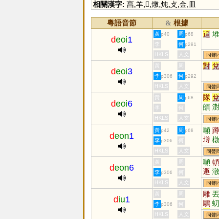
相關漢字:
亯
,
羊
,
𦎫
,
燉
,
炖
,
攴
,
金
,
皿
粵語音節
根據
&
追
黃
周
p40
p68
d
eoi
1
李
何
p291
HKLS
人文
同聲
對
黃
周
d
eoi
3
李
何
p306
p292
HKLS
人文
同聲
隊
黃
周
p68
d
eoi
6
頧
李
何
HKLS
人文
同聲
噸
黃
周
p42
p68
d
eon
1
壿
李
何
p306
HKLS
人文
同聲
噸
黃
周
d
eon
6
遯
李
何
p306
HKLS
人文
同聲
雕
黃
周
d
iu
1
鵰
李
何
p306
琱
HKLS
人文
同聲