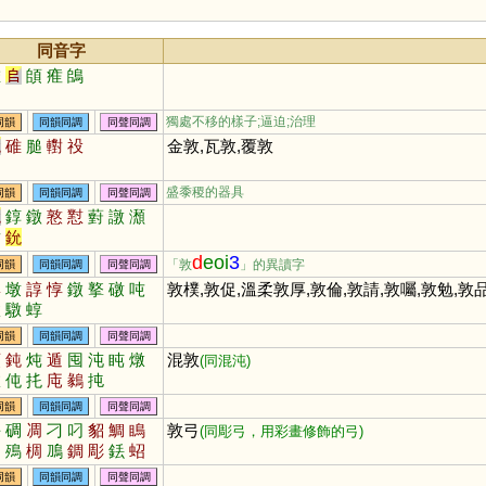
同音字
堆
𠂤
頧
痽
鴭
獨處不移的樣子;逼迫;治理
同韻
同韻同調
同聲同調
兌
碓
膇
轛
祋
金敦,瓦敦,覆敦
盛黍稷的器具
同韻
同韻同調
同聲同調
兌
錞
鐓
憝
懟
薱
譈
瀩
濧
鈗
d
eoi
3
「敦
」的異讀字
同韻
同韻同調
同聲同調
蹲
墩
諄
惇
鐓
撉
礅
吨
敦樸,敦促,溫柔敦厚,敦倫,敦請,敦囑,敦勉,敦
橔
驐
蜳
同韻
同韻同調
同聲同調
頓
鈍
炖
遁
囤
沌
盹
燉
混敦
(同混沌)
潡
伅
扥
庉
鶨
扽
同韻
同韻同調
同聲同調
丟
碉
凋
刁
叼
貂
鯛
瞗
敦弓
(同彫弓，用彩畫修飾的弓)
虭
殦
椆
鳭
錭
彫
銩
蛁
同韻
同韻同調
同聲同調