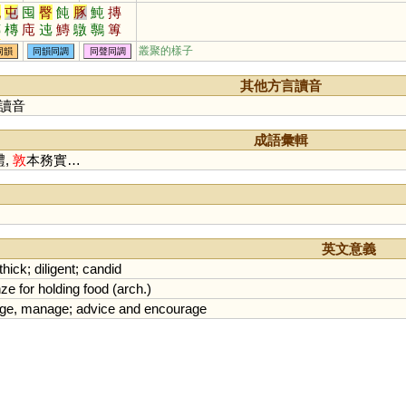
純
屯
囤
臀
飩
豚
魨
摶
鏄
槫
庉
迍
鱄
鷻
鷒
篿
剸
軘
剬
芚
忳
坉
糰
叢聚的樣子
同韻
同韻同調
同聲同調
其他方言讀音
讀音
成語彙輯
禮,
敦
本務實…
英文意義
thick
;
diligent
;
candid
nze
for
holding
food
(
arch
.)
rge
,
manage
;
advice
and
encourage