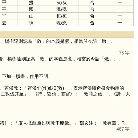
平
蟹
灰
/
灰
合
一
平
臻
魂
/
魂
合
一
平
山
桓
/
桓
合
一
去
臻
魂
/
慁
合
一
倫、楊樹達則認為「
敦
」的本義是煮，相當於今語「
燉
」、
75 字
倫、楊樹達則認為「
敦
」的本義是煮，相當於今語「
燉
」、
」下加一橫畫，作用不明。
。齊侯敦：「齊侯乍(作)飤𦎫(敦)」，表示齊侯鑄造盛食物用的
：「王敦伐其至」。《詩．魯頌．閟宮》：「敦商之旅」，《詩．大
牢饋食禮》：「廩人摡甑甗匕與敦于廩爨。」 鄭玄注：「敦有蓋，仰
467 字