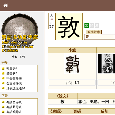
攴
敦
66
8
繁
簡
港
(12)
繁簡對應
繁
小篆
中文
ENG
字形
部首索引
筆畫索引
甲骨部件表
字例:
1/1
字
金文部件表
形義源流通解
字音
《說文》
敦
怒也。詆也。一曰：誰
粵語音節表
粵語聲母表
《廣韻》
頁碼
反切
粵語韻母表