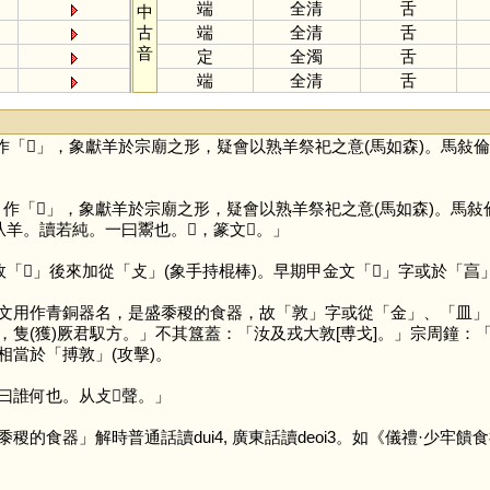
端
全清
舌
中
古
端
全清
舌
音
定
全濁
舌
端
全清
舌
作「
𦎫
」，象獻羊於宗廟之形，疑會以熟羊祭祀之意(馬如森)。馬敍
」作「
𦎫
」，象獻羊於宗廟之形，疑會以熟羊祭祀之意(馬如森)。馬敍
羊。讀若純。一曰鬻也。𠆆，篆文𦎫。」
故「
𦎫
」後來加從「
攴
」(象手持棍棒)。早期甲金文「
𦎫
」字或於「
亯
用作青銅器名，是盛黍稷的食器，故「
敦
」字或從「
金
」、「
皿
」
，隻(獲)厥君馭方。」不其簋蓋：「汝及戎大敦[尃戈]。」宗周鐘
當於「搏敦」(攻擊)。
誰何也。从攴𦎫聲。」
稷的食器」解時普通話讀dui4, 廣東話讀deoi3。如《儀禮·少