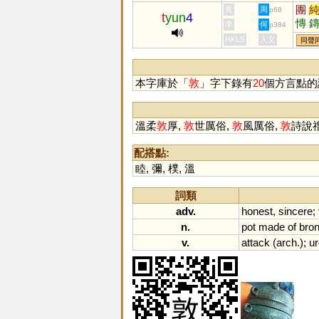
團
黃
周
p68
t
yun
4
慱
李
何
p384
漙
HKLS
人文
同聲
本字庫於「
敦
」字下錄有
20
個方言點的
溫柔
敦
厚,
敦
世厲俗,
敦
風厲俗,
敦
詩說
配搭點:
睦
,
彌
,
樸
,
溫
詞類
adv.
honest
,
sincere
;
n.
pot
made
of
bro
v.
attack
(
arch
.);
u