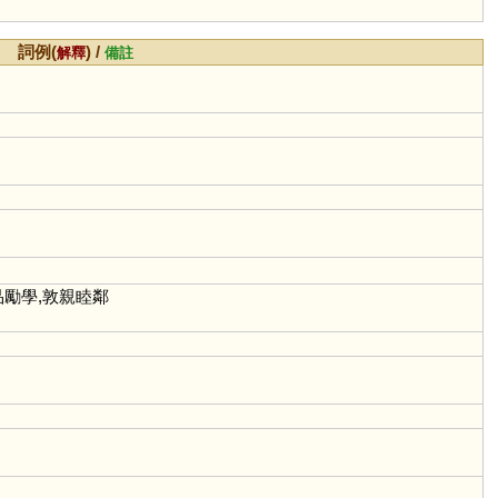
詞例(
) /
解釋
備註
品勵學,敦親睦鄰