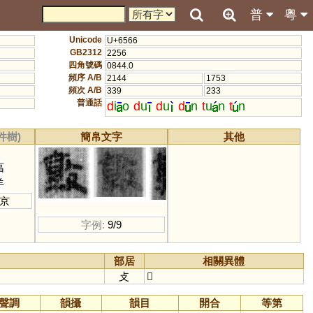
普
粵
Unicode
U+6566
GB2312
2256
四角號碼
0844.0
頻序 A/B
2144
1753
頻次 A/B
339
233
普通話
d
i
o
d
u
d
u
d
n
t
u
n
t
n
件樹)
簡帛文字
其他
亯
羊
京
字例:
9/9
部居
相關異體
攴
𣀦
聲調
韻攝
韻目
開合
等第