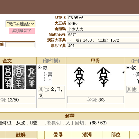
UTF-8
E6 95 A6
大五碼
B4B0
倉頡碼
卜木人大
異讀破音字
Matthews
6571
漢語大字典
（一版）1468；（二版）1572
簡
康熙字典
401
金文
(部件樹)
甲骨
(部
敦
敦
亯
羊
其他:
金
,
皿
,
其他:
攴
例:
13/50
字例:
3/3
解釋
何也。从攴，𦎧聲。
〔都昆切，又丁回切〕
(68 / 63)
註解
聲母
清濁
部位