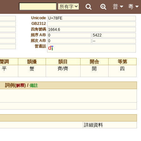
普
粵
Unicode
U+78FE
GB2312
四角號碼
1664.6
頻序 A/B
0
5422
頻次 A/B
0
--
普通話
d
聲調
韻攝
韻目
開合
等第
平
蟹
齊
/
齊
開
四
詞例(
) /
解釋
備註
詳細資料