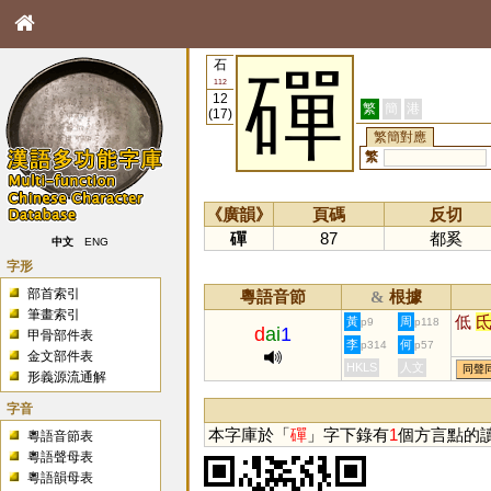
石
磾
112
12
繁
簡
港
(17)
繁簡對應
繁
《廣韻》
頁碼
反切
磾
87
都奚
中文
ENG
字形
部首索引
粵語音節
根據
&
筆畫索引
低
黃
周
p9
p118
d
ai
1
甲骨部件表
李
何
p314
p57
金文部件表
HKLS
人文
同聲
形義源流通解
字音
本字庫於「
磾
」字下錄有
1
個方言點的
粵語音節表
粵語聲母表
粵語韻母表