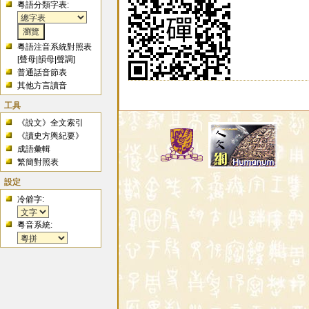
粵語分類字表:
粵語注音系統對照表
[
聲母
|
韻母
|
聲調
]
普通話音節表
其他方言讀音
工具
《說文》全文索引
《讀史方輿紀要》
成語彙輯
繁簡對照表
設定
冷僻字:
粵音系統: