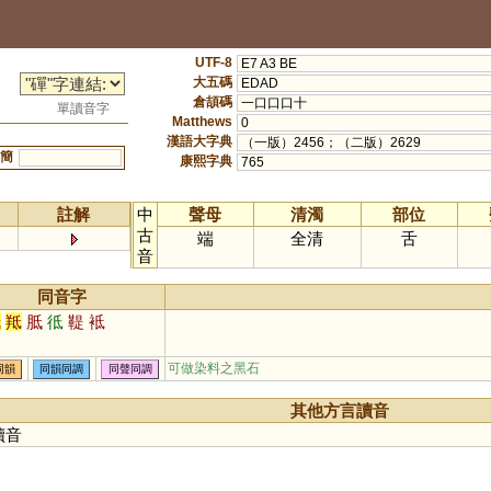
UTF-8
E7 A3 BE
大五碼
EDAD
倉頡碼
一口口口十
單讀音字
Matthews
0
漢語大字典
（一版）2456；（二版）2629
簡
康熙字典
765
註解
中
聲母
清濁
部位
古
端
全清
舌
音
同音字
氐
羝
胝
彽
鞮
袛
可做染料之黑石
同韻
同韻同調
同聲同調
其他方言讀音
讀音