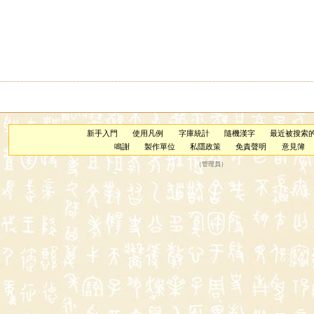
新手入門
使用凡例
字庫統計
隨機漢字
最近被搜索
鳴謝
製作單位
私隱政策
免責聲明
意見簿
（
管理員
）