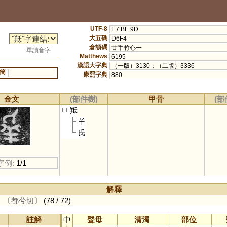
UTF-8
E7 BE 9D
大五碼
D6F4
倉頡碼
廿手竹心一
單讀音字
Matthews
6195
漢語大字典
（一版）3130；（二版）3336
簡
康熙字典
880
金文
(部件樹)
甲骨
(部
羝
羊
氏
字例:
1/1
解釋
。
〔都兮切〕
(78 / 72)
註解
中
聲母
清濁
部位