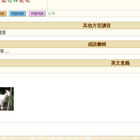
氐
胝
彽
磾
鞮
袛
公羊
同韻
同韻同調
同聲同調
其他方言讀音
讀音
成語彙輯
羊…
英文意義