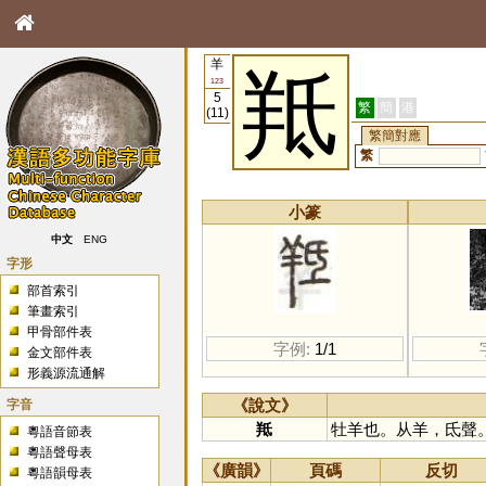
羊
羝
123
5
繁
簡
港
(11)
繁簡對應
繁
小篆
中文
ENG
字形
部首索引
筆畫索引
甲骨部件表
字例:
1/1
金文部件表
形義源流通解
字音
《說文》
羝
牡羊也。从羊，氐聲
粵語音節表
粵語聲母表
《廣韻》
頁碼
反切
粵語韻母表