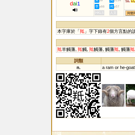
低
黃
周
p9
p134
d
ai
1
李
何
p66
p57
HKLS
人文
同聲
本字庫於「
羝
」字下錄有
2
個方言點的
羝
羊觸藩,
羝
觸,
羝
觸藩, 觸藩
羝
, 觸藩
羝
詞類
n.
a
ram
or
he
-
goat