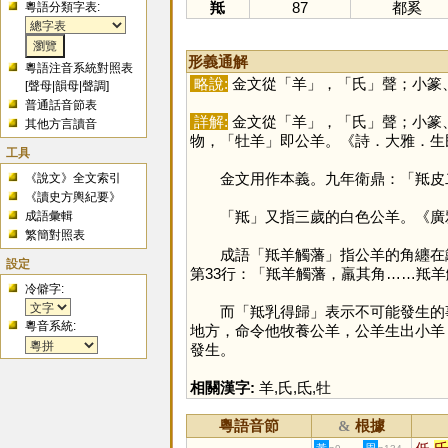
羝
87
都奚
粵語分類字表:
形義通解
粵語注音系統對照表
略說:
金文從「
羊
」，「
氏
」聲；小篆
[
聲母
|
韻母
|
聲調
]
普通話音節表
詳解:
金文從「
羊
」，「
氏
」聲；小篆
其他方言讀音
物，「牡羊」即公羊。《詩．大雅．生
工具
金文用作本義。九年衛鼎：「羝皮
《說文》全文索引
《讀史方輿紀要》
「
羝
」又指三歲的白色公羊。《廣
成語彙輯
繁簡對照表
成語「羝羊觸藩」指公羊的角纏在籬
設定
第33行：「羝羊觸藩，羸其角……羝
冷僻字:
而「羝乳得歸」表示不可能發生的事
粵音系統:
地方，命令他牧養公羊，公羊生出小羊
發生。
相關漢字:
羊
,
氏
,
氐
,
牡
粵語音節
根據
&