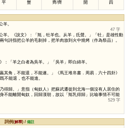
平
蟹
齊
/
齊
開
四
公羊。
47 字
公羊。《說文》：「羝，牡羊也。从羊，氐聲。」「
牡
」是雄性動
兩句詩指把公羊的毛剝掉，把羊肉放到火中燒烤（作為祭品）。
》：「羊之白者為吳羊。」「吳羊」即白綿羊。
羸其角，不能退，不能遂。」《馬王堆帛書．周易．六十四卦》
，既不能退，也不能進。
乃得歸。」意指（匈奴人）把蘇武遷徙到北海一個沒有人居住的
身不能離開匈奴，回歸漢朝，故以「羝乳得歸」比喻事情不可能
529 字
詞例(
) /
解釋
備註