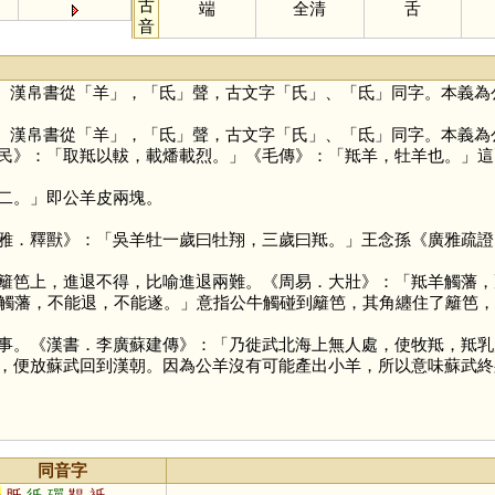
古
端
全清
舌
音
、漢帛書從「
羊
」，「
氐
」聲，古文字「
氏
」、「
氐
」同字。本義為
、漢帛書從「
羊
」，「
氐
」聲，古文字「
氏
」、「
氐
」同字。本義為
民》：「取羝以軷，載燔載烈。」《毛傳》：「羝羊，牡羊也。」這
二。」即公羊皮兩塊。
雅．釋獸》：「吳羊牡一歲曰牡翔，三歲曰羝。」王念孫《廣雅疏證
笆上，進退不得，比喻進退兩難。《周易．大壯》：「羝羊觸藩，
羊觸藩，不能退，不能遂。」意指公牛觸碰到籬笆，其角纏住了籬笆
。《漢書．李廣蘇建傳》：「乃徙武北海上無人處，使牧羝，羝乳
，便放蘇武回到漢朝。因為公羊沒有可能產出小羊，所以意味蘇武終
同音字