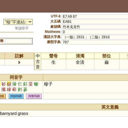
UTF-8
E7 A9 87
大五碼
EAB1
倉頡碼
竹木戈戈竹
單讀音字
Matthews
0
漢語大字典
（一版）2631；（二版）2816
簡
康熙字典
787
註解
中
聲母
清濁
部位
古
生
全清
齒
音
同音字
參
衫
杉
摻
仨
釤
芟
幓
穇子
鬖
攕
縿
蔪
剼
蔘
同韻
同韻同調
同聲同調
英文意義
barnyard
grass