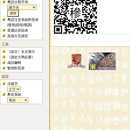
粵語分類字表:
粵語注音系統對照表
[
聲母
|
韻母
|
聲調
]
普通話音節表
其他方言讀音
工具
《說文》全文索引
《讀史方輿紀要》
成語彙輯
繁簡對照表
設定
冷僻字:
粵音系統: