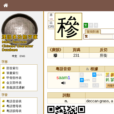
禾
穇
115
11
繁
簡
港
(16)
繁簡對應
繁
《廣韻》
頁碼
反切
穇
231
所銜
中文
ENG
字形
部首索引
粵語音節
根據
&
筆畫索引
三
黃
周
p121
s
aam
1
甲骨部件表
毿
李
何
p285
金文部件表
HKLS
人文
同聲
形義源流通解
字音
詞類
n.
deccan
grass
,
a
粵語音節表
粵語聲母表
粵語韻母表