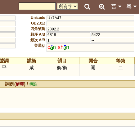
普
粵
Unicode
U+7A47
GB2312
四角號碼
2392.2
頻序 A/B
6819
5422
頻次 A/B
1
--
普通話
c
n
sh
n
聲調
韻攝
韻目
開合
等第
平
咸
銜
/
銜
開
二
詞例(
) /
解釋
備註