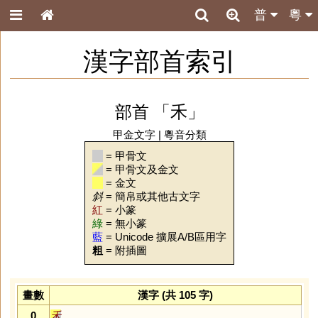
普
粵
漢字部首索引
部首 「禾」
甲金文字
|
粵音分類
= 甲骨文
= 甲骨文及金文
= 金文
斜
= 簡帛或其他古文字
紅
= 小篆
綠
= 無小篆
藍
= Unicode 擴展A/B區用字
粗
= 附插圖
畫數
漢字 (共 105 字)
0
禾