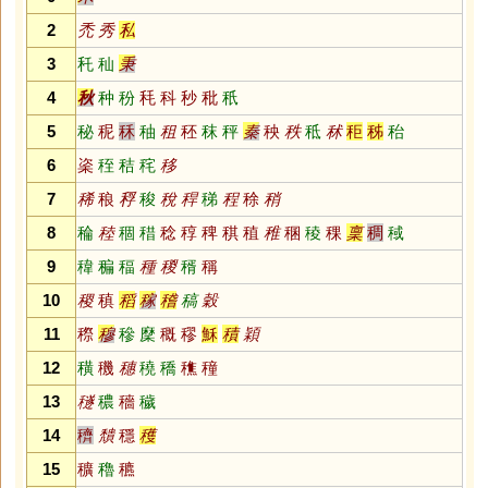
2
禿
秀
私
3
秅
秈
秉
4
秋
种
秎
秏
科
秒
秕
秖
5
秘
秜
秝
秞
租
秠
秣
秤
秦
秧
秩
秪
秫
秬
秭
秮
6
秶
秷
秸
秺
移
7
稀
稂
稃
稄
稅
稈
稊
程
稌
稍
8
稐
稑
稒
稓
稔
稕
稗
稘
稙
稚
稛
稜
稞
稟
稠
稢
9
稦
稨
稫
種
稯
稰
稱
10
稷
稹
稻
稼
稽
稿
穀
11
穄
穆
穇
穈
穊
穋
穌
積
穎
12
穔
穖
穗
穘
穚
穛
穜
13
穟
穠
穡
穢
14
穧
穨
穩
穫
15
穬
穭
穮