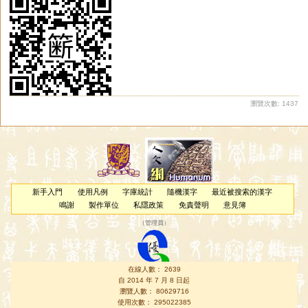
瀏覽次數: 1437
新手入門
使用凡例
字庫統計
隨機漢字
最近被搜索的漢字
鳴謝
製作單位
私隱政策
免責聲明
意見簿
（
管理員
）
在線人數： 2639
自 2014 年 7 月 8 日起
瀏覽人數： 80629716
使用次數： 295022385