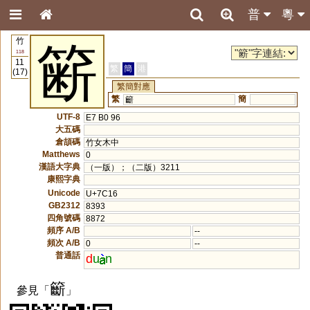
普
粵
竹
簖
118
11
繁
簡
港
(17)
繁簡對應
繁
簡
籪
UTF-8
E7 B0 96
大五碼
倉頡碼
竹女木中
Matthews
0
漢語大字典
（一版）；（二版）3211
康熙字典
Unicode
U+7C16
GB2312
8393
四角號碼
8872
頻序 A/B
--
頻次 A/B
0
--
普通話
d
u
n
籪
參見「
」