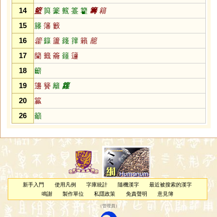
14
籃
籅
籇
籈
籉
籊
籌
籍
15
籐
籓
籔
16
籗
籙
籚
籛
籜
籟
籠
17
籣
籤
籥
籦
籧
18
籪
19
籩
籫
籬
籮
20
籯
26
籲
新手入門
使用凡例
字庫統計
隨機漢字
最近被搜索的漢字
鳴謝
製作單位
私隱政策
免責聲明
意見簿
（
管理員
）