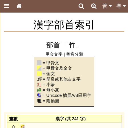
普
粵
漢字部首索引
部首 「竹」
甲金文字
|
粵音分類
= 甲骨文
= 甲骨文及金文
= 金文
斜
= 簡帛或其他古文字
紅
= 小篆
綠
= 無小篆
藍
= Unicode 擴展A/B區用字
粗
= 附插圖
畫數
漢字 (共 241 字)
0
竹