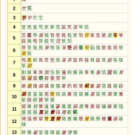
2
竺
竻
3
竽
竿
笀
笁
4
笅
笆
笈
笉
笊
笋
笎
笏
笐
笑
笒
笓
笘
笙
笚
笛
笝
笞
笠
笢
笣
笤
笥
符
笨
笪
笫
第
笭
笮
5
笯
笰
笱
笲
笳
笴
笵
笸
笻
笄
筀
筄
筅
筆
筇
筈
等
筊
筋
筌
筍
筎
筏
筐
筑
筒
答
6
策
筘
筠
筡
筣
筤
筥
筦
筧
筩
筭
筮
筰
筱
筲
筳
筴
筵
筶
筷
7
筸
節
劄
箂
箄
箅
箇
箈
箊
箋
箌
箍
箎
箏
箐
箑
箔
箕
箖
算
8
箘
箙
箛
箜
箝
箠
管
箤
9
箬
箭
箯
箱
箴
箵
箷
箸
箹
箾
篁
範
篆
篇
篊
篋
篌
篎
築
篔
篕
篘
篙
篚
篛
篜
篝
篞
篟
篠
篡
篢
篣
篤
篥
篦
10
篧
篨
篩
篪
篫
簑
篰
篱
篲
篳
篴
篷
篸
篹
篻
篽
篾
篿
簀
簁
簂
簃
簅
簆
11
簇
簉
簊
簋
簌
簍
簎
簏
簐
簕
簙
簜
簝
簞
簟
簠
簡
簢
簣
簥
簦
簧
簨
簩
簪
簫
簬
簭
12
簰
13
簳
簷
簸
簹
簻
簼
簽
簾
簿
籀