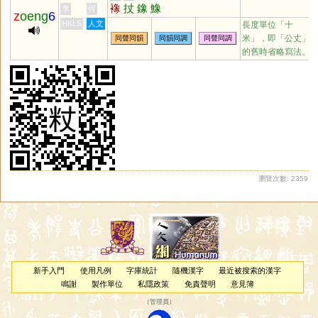
襐
扙
鐌
鱌
李
何
z
oeng
6
HKLS
人文
長度單位「十
米」，即「公丈」
同聲同韻
同韻同調
同聲同調
的舊時省略寫法。
瀏覽次數: 2359
新手入門
使用凡例
字庫統計
隨機漢字
最近被搜索的漢字
鳴謝
製作單位
私隱政策
免責聲明
意見簿
（
管理員
）