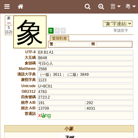
普
粵
豕
象
152
5
繁
簡
港
單讀音字
(12)
繁簡對應
繁
簡
UTF-8
E8 B1 A1
大五碼
B648
倉頡碼
弓日心人
Matthews
2568
漢語大字典
（一版）3611；（二版）3849
康熙字典
1123
Unicode
U+8C61
GB2312
4783
四角號碼
2723.2
頻序 A/B
191
292
頻次 A/B
13709
4031
普通話
x
i
ng
小篆