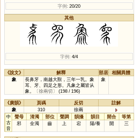
字例:
20/20
其他
字例:
4/4
《說文》
解釋
部居
相關異體
象
長鼻牙，南越大獸，三年一乳。象
象
耳、牙、四足之形。凡象之屬皆从
象。
〔徐兩切〕
(198 / 196)
《廣韻》
頁碼
反切
註解
象
310
徐兩
中
聲母
清濁
部位
聲調
韻攝
韻目
開合
等第
古
邪
全濁
齒
上
宕
陽
/
養
開
三
音