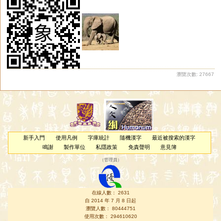
瀏覽次數: 27667
新手入門
使用凡例
字庫統計
隨機漢字
最近被搜索的漢字
鳴謝
製作單位
私隱政策
免責聲明
意見簿
（
管理員
）
在線人數： 2631
自 2014 年 7 月 8 日起
瀏覽人數： 80444751
使用次數： 294610620