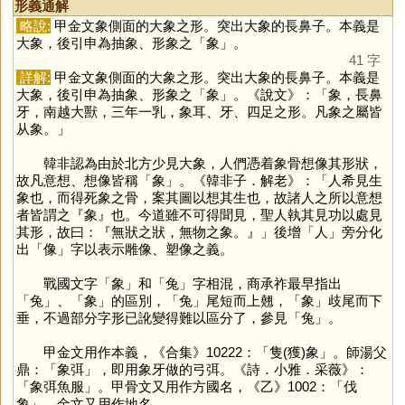
形義通解
略說:
甲金文象側面的大象之形。突出大象的長鼻子。本義是
大象，後引申為抽象、形象之「
象
」。
41 字
詳解:
甲金文象側面的大象之形。突出大象的長鼻子。本義是
大象，後引申為抽象、形象之「
象
」。《說文》：「象，長鼻
牙，南越大獸，三年一乳，象耳、牙、四足之形。凡象之屬皆
从象。」
韓非認為由於北方少見大象，人們憑着象骨想像其形狀，
故凡意想、想像皆稱「
象
」。《韓非子．解老》：「人希見生
象也，而得死象之骨，案其圖以想其生也，故諸人之所以意想
者皆謂之『象』也。今道雖不可得聞見，聖人執其見功以處見
其形，故曰：『無狀之狀，無物之象。』」後增「
人
」旁分化
出「
像
」字以表示雕像、塑像之義。
戰國文字「
象
」和「
兔
」字相混，商承祚最早指出
「
兔
」、「
象
」的區別，「
兔
」尾短而上翹，「
象
」歧尾而下
垂，不過部分字形已訛變得難以區分了，參見「
兔
」。
甲金文用作本義，《合集》10222：「隻(獲)象」。師湯父
鼎：「象弭」，即用象牙做的弓弭。《詩．小雅．采薇》：
「象弭魚服」。甲骨文又用作方國名，《乙》1002：「伐
象」。金文又用作地名。