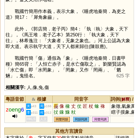
戰國竹簡用作本義，表示大象，《睡虎地秦簡．為吏之
道》簡17：「犀角象齒」。
此外，《郭店簡．老子丙》簡4：「埶〈執〉大象，天下
往」，《馬王堆．老子乙本》第250行：「執大象，天下
往」，林希逸注：「大象者，无象之象也。」河上公認為大象
即大道。表示執守大道，天下人都來歸往(陳鼓應)。
戰國竹簡「
傷
」通假為「
象
」，《睡虎地秦簡．日書甲
種》簡65背：「人恒亡赤子，是水亡傷取之」。劉樂賢認為
「水亡傷」即「水罔象」，「罔象」又作「罔兩」、「魍
魎」，鬼怪名。
625 字
相關漢字:
人
,
像
,
兔
,
傷
粵語音節
根據
同音字
詞例(
) /
&
解釋
長
像
橡
丈
仗
匠
杖
蟓
襐
象徵,氣象萬千
黃
周
p43
p166
z
oeng
6
扙
鐌
鱌
粀
瞎子摸象,象棋
李
何
p311
p312
象限,象牙塔,
HKLS
人文
同聲同韻
同韻同調
同聲同調
形文字,表象,
象,圖象,對象,
其他方言讀音
印象,險象環
本字庫於「
象
」字下錄有
20
個方言點的讀音
詳細資