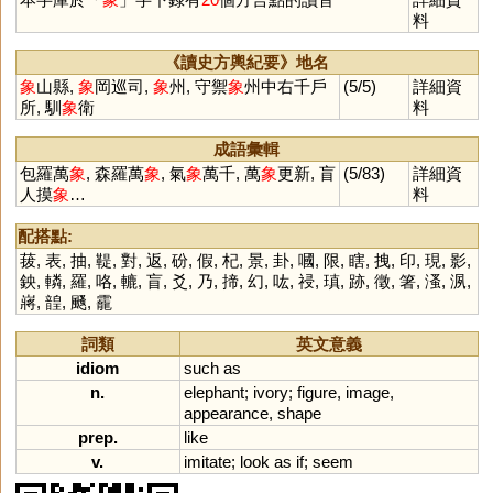
料
《讀史方輿紀要》地名
象
山縣,
象
岡巡司,
象
州, 守禦
象
州中右千戶
(5/5)
詳細資
所, 馴
象
衛
料
成語彙輯
包羅萬
象
, 森羅萬
象
, 氣
象
萬千, 萬
象
更新, 盲
(5/83)
詳細資
人摸
象
…
料
配搭點:
菝
,
表
,
抽
,
鞮
,
對
,
返
,
砏
,
假
,
杞
,
景
,
卦
,
嘓
,
限
,
瞎
,
拽
,
印
,
現
,
影
,
鉠
,
轔
,
羅
,
咯
,
轆
,
盲
,
爻
,
乃
,
揥
,
幻
,
吰
,
祲
,
瑱
,
跡
,
徵
,
箸
,
溞
,
洬
,
嶈
,
韹
,
颾
,
靇
詞類
英文意義
idiom
such
as
n.
elephant
;
ivory
;
figure
,
image
,
appearance
,
shape
prep.
like
v.
imitate
;
look
as
if
;
seem