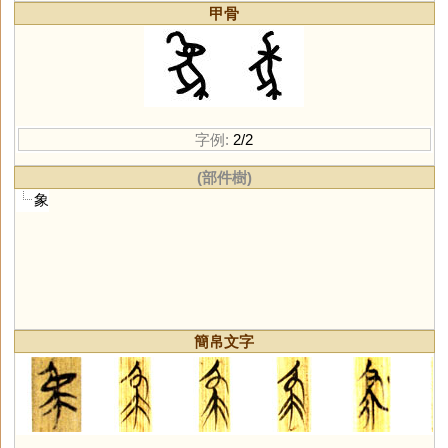
甲骨
字例:
2/2
(部件樹)
象
簡帛文字