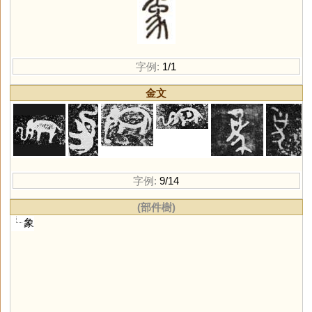
字例:
1/1
金文
字例:
9/14
(部件樹)
象