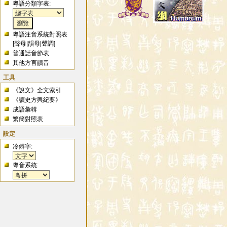
粵語分類字表:
粵語注音系統對照表
[
聲母
|
韻母
|
聲調
]
普通話音節表
其他方言讀音
工具
《說文》全文索引
《讀史方輿紀要》
成語彙輯
繁簡對照表
設定
冷僻字:
粵音系統: