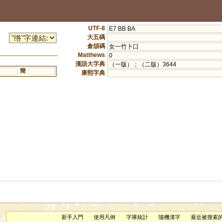
UTF-8
E7 BB BA
大五碼
倉頡碼
女一竹卜口
Matthews
0
漢語大字典
（一版）；（二版）3644
簡
康熙字典
新手入門
使用凡例
字庫統計
隨機漢字
最近被搜索