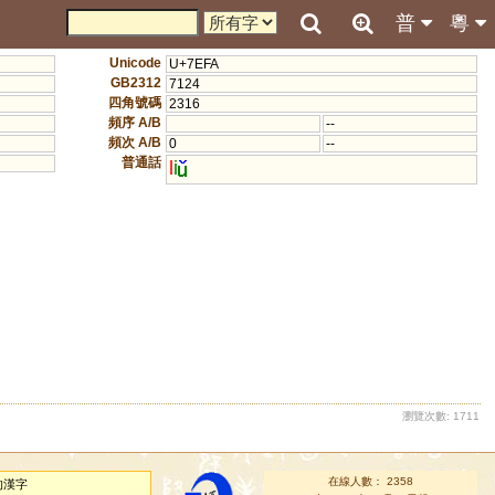
普
粵
Unicode
U+7EFA
GB2312
7124
四角號碼
2316
頻序 A/B
--
頻次 A/B
0
--
普通話
l
i
瀏覽次數: 1711
在線人數： 2358
的漢字