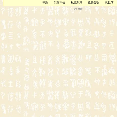
鳴謝
製作單位
私隱政策
免責聲明
意見簿
（
管理員
）