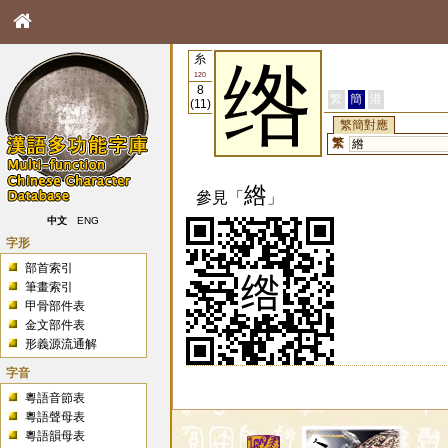
糸
绺
120
8
繁
簡
港
(11)
繁簡對應
繁
綹
綹
參見「
」
中文
ENG
字形
部首索引
筆畫索引
甲骨部件表
金文部件表
形義源流通解
字音
粵語音節表
粵語聲母表
粵語韻母表