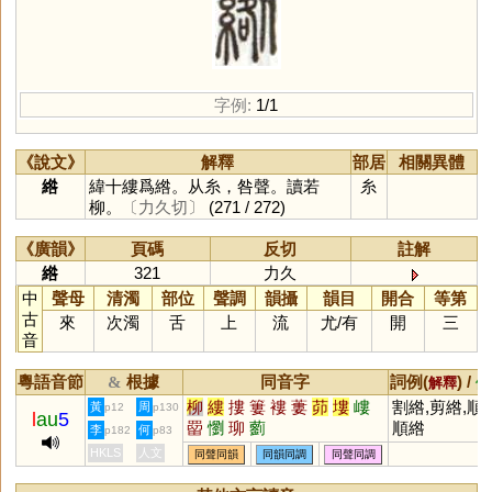
字例:
1/1
《說文》
解釋
部居
相關異體
綹
緯十縷爲綹。从糸，咎聲。讀若
糸
柳。
〔力久切〕
(271 / 272)
《廣韻》
頁碼
反切
註解
綹
321
力久
中
聲母
清濁
部位
聲調
韻攝
韻目
開合
等第
古
來
次濁
舌
上
流
尤
/
有
開
三
音
粵語音節
根據
同音字
詞例(
) /
&
解釋
備
柳
縷
摟
簍
褸
蔞
茆
塿
嶁
割綹,剪綹,順
黃
周
p12
p130
l
au
5
罶
懰
珋
藰
順綹
李
何
p182
p83
HKLS
人文
同聲同韻
同韻同調
同聲同調