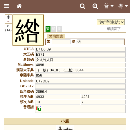
普
粵
糸
綹
120
8
繁
簡
港
單讀音字
(14)
繁簡對應
繁
簡
绺
UTF-8
E7 B6 B9
大五碼
E371
倉頡碼
女火竹人口
Matthews
4098
漢語大字典
（一版）3418；（二版）3644
康熙字典
856
Unicode
U+7DB9
GB2312
四角號碼
2896.4
頻序 A/B
4933
4231
頻次 A/B
13
7
普通話
l
i
小篆