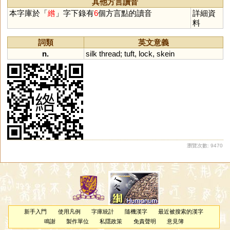
其他方言讀音
本字庫於「
綹
」字下錄有
6
個方言點的讀音
詳細資
料
詞類
英文意義
n.
silk
thread
;
tuft
,
lock
,
skein
瀏覽次數: 9470
新手入門
使用凡例
字庫統計
隨機漢字
最近被搜索的漢字
鳴謝
製作單位
私隱政策
免責聲明
意見簿