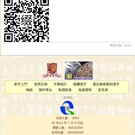
瀏覽次數: 2143
新手入門
使用凡例
字庫統計
隨機漢字
最近被搜索的漢字
鳴謝
製作單位
私隱政策
免責聲明
意見簿
（
管理員
）
在線人數： 3364
自 2014 年 7 月 8 日起
瀏覽人數： 80332309
使用次數： 294405182