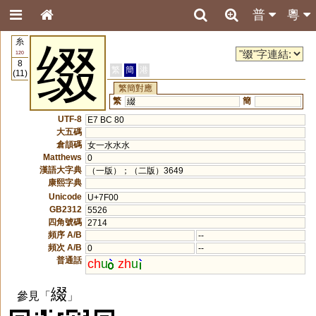
普
粵
糸
缀
120
8
繁
簡
港
(11)
繁簡對應
繁
簡
綴
UTF-8
E7 BC 80
大五碼
倉頡碼
女一水水水
Matthews
0
漢語大字典
（一版）；（二版）3649
康熙字典
Unicode
U+7F00
GB2312
5526
四角號碼
2714
頻序 A/B
--
頻次 A/B
0
--
普通話
ch
u
zh
u
綴
參見「
」