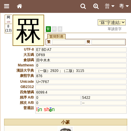
普
粵
网
罧
122
8
繁
簡
港
單讀音字
(13)
繁簡對應
繁
簡
UTF-8
E7 BD A7
大五碼
DF69
倉頡碼
田中木木
Matthews
0
漢語大字典
（一版）2920；（二版）3115
康熙字典
876
Unicode
U+7F67
GB2312
四角號碼
6099.4
頻序 A/B
0
5422
頻次 A/B
0
--
普通話
l
n
sh
n
小篆