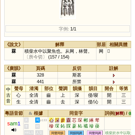
字例:
1/1
《說文》
解釋
部居
相關異體
罧
積柴水中以聚魚也。从网，林聲。
网
𦋗
〔所今切〕
(157 / 154)
《廣韻》
頁碼
反切
註解
罧
328
斯甚
罧
441
所禁
聲母
清濁
部位
聲調
韻攝
韻目
開合
等第
中
古
心
全清
齒
上
深
侵
/
寢
開
三
音
生
全清
齒
去
深
侵
/
沁
開
三
粵語音節
根據
同音字
詞例(
) /
&
解釋
備
心
深
參
森
芯
琛
郴
綝
棽
黃
周
p133
s
am
1
槮
堔
鈊
賝
蔘
杺
襳
襂
葠
李
何
HKLS
人文
積柴於水中以取魚
同聲同韻
同韻同調
同聲同調