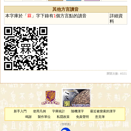
其他方言讀音
本字庫於「
罧
」字下錄有
1
個方言點的讀音
詳細資
料
瀏覽次數: 4021
新手入門
使用凡例
字庫統計
隨機漢字
最近被搜索的漢字
鳴謝
製作單位
私隱政策
免責聲明
意見簿
（
管理員
）