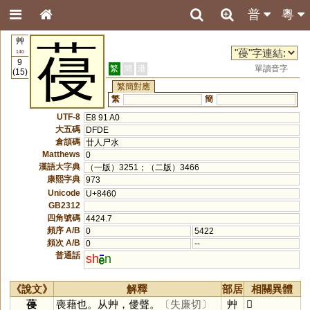
普
粵
艸
葠
140
9
繁
簡
港
單讀音字
(15)
繁簡對應
繁
簡
UTF-8
E8 91 A0
大五碼
DFDE
倉頡碼
廿人尸水
Matthews
0
漢語大字典
（一版）3251；（二版）3466
康熙字典
973
Unicode
U+8460
GB2312
四角號碼
4424.7
頻序 A/B
0
5422
頻次 A/B
0
--
普通話
sh
n
《說文》
解釋
部居
相關異體
葠
喪藉也。从艸，㑴聲。
〔失廉切〕
艸
𦺭