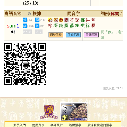
(25 / 19)
粵語音節
根據
同音字
詞例(
) /
&
解釋
備
心
深
參
森
芯
琛
郴
綝
棽
黃
周
p14
p148
s
am
1
槮
堔
鈊
賝
蔘
杺
襳
襂
罧
李
何
p166
p95
HKLS
人文
同「
參
」，意指
同聲同韻
同韻同調
同聲同調
參
瀏覽次數: 2901
新手入門
使用凡例
字庫統計
隨機漢字
最近被搜索的漢字