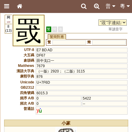
普
粵
网
罭
122
8
繁
簡
港
單讀音字
(13)
繁簡對應
繁
簡
UTF-8
E7 BD AD
大五碼
DF67
倉頡碼
田中戈口一
Matthews
7679
漢語大字典
（一版）2920；（二版）3115
康熙字典
876
Unicode
U+7F6D
GB2312
四角號碼
6015.3
頻序 A/B
0
5422
頻次 A/B
0
--
普通話
y
小篆