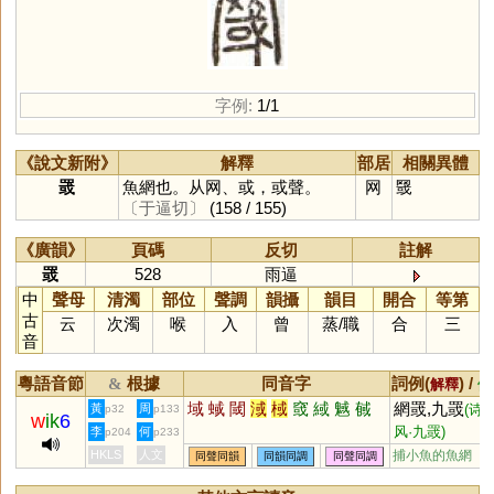
字例:
1/1
《說文新附》
解釋
部居
相關異體
罭
魚網也。从网、或，或聲。
网
䍞
〔于逼切〕
(158 / 155)
《廣韻》
頁碼
反切
註解
罭
528
雨逼
中
聲母
清濁
部位
聲調
韻攝
韻目
開合
等第
古
云
次濁
喉
入
曾
蒸
/
職
合
三
音
粵語音節
根據
同音字
詞例(
) /
&
解釋
備
域
蜮
閾
淢
棫
窢
緎
魊
戫
網罭,九罭
黃
周
(诗·
p32
p133
w
ik
6
风·九罭)
李
何
p204
p233
HKLS
人文
捕小魚的魚網
同聲同韻
同韻同調
同聲同調