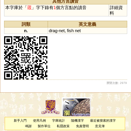
其他方言讀音
本字庫於「
罭
」字下錄有
1
個方言點的讀音
詳細資
料
詞類
英文意義
n.
drag
-
net
,
fish
net
瀏覽次數: 2979
新手入門
使用凡例
字庫統計
隨機漢字
最近被搜索的漢字
鳴謝
製作單位
私隱政策
免責聲明
意見簿