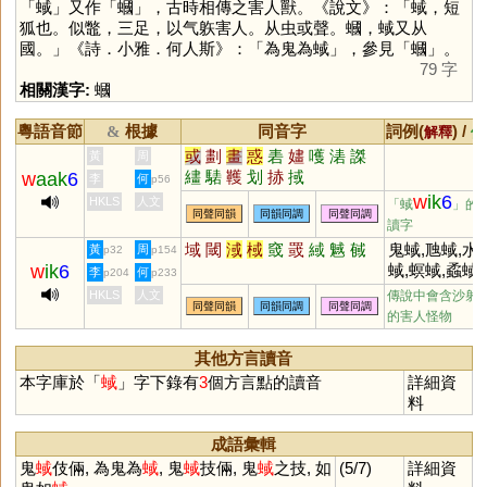
「
蜮
」又作「
蟈
」，古時相傳之害人獸。《說文》：「蜮，短
狐也。似鼈，三足，以气䠶害人。从虫或聲。蟈，蜮又从
國。」《詩．小雅．何人斯》：「為鬼為蜮」，參見「
蟈
」。
79 字
相關漢字:
蟈
粵語音節
根據
同音字
詞例(
) /
&
解釋
備
或
劃
畫
惑
砉
嫿
嚄
湱
謋
黃
周
繣
騞
韄
划
捇
掝
w
aak
6
李
何
p56
w
ik
6
HKLS
人文
「蜮
」的
同聲同韻
同韻同調
同聲同調
讀字
域
閾
淢
棫
窢
罭
緎
魊
戫
鬼蜮,虺蜮,水
黃
周
p32
p154
w
ik
6
蜮,螟蜮,蟊蜮,
李
何
p204
p233
魆蜮,射蜮,黽
HKLS
人文
傳說中會含沙射
同聲同韻
同韻同調
同聲同調
蜮,魃蜮,奸同
的害人怪物
蜮
其他方言讀音
本字庫於「
蜮
」字下錄有
3
個方言點的讀音
詳細資
料
成語彙輯
鬼
蜮
伎倆, 為鬼為
蜮
, 鬼
蜮
技倆, 鬼
蜮
之技, 如
(5/7)
詳細資