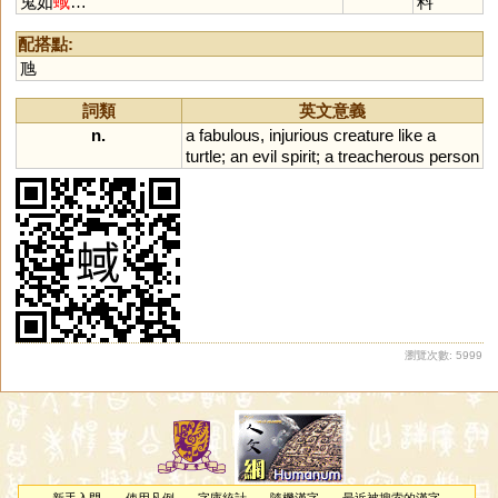
鬼如
蜮
…
料
配搭點:
虺
詞類
英文意義
n.
a
fabulous
,
injurious
creature
like
a
turtle
;
an
evil
spirit
;
a
treacherous
person
瀏覽次數: 5999