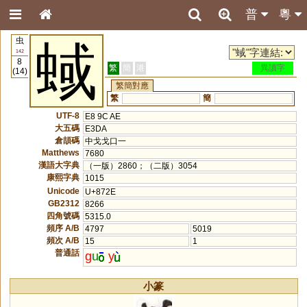
普
粵
虫
蜮
142
8
繁
簡
港
異讀字
(14)
繁簡對應
繁
簡
UTF-8
E8 9C AE
大五碼
E3DA
倉頡碼
中戈戈口一
Matthews
7680
漢語大字典
（一版）2860；（二版）3054
康熙字典
1015
Unicode
U+872E
GB2312
8266
四角號碼
5315.0
頻序 A/B
4797
5019
頻次 A/B
15
1
普通話
g
u
y
小篆