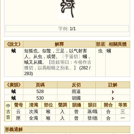
字例:
1/1
《說文》
解釋
部居
相關異體
蜮
短狐也。似鼈，三足，以气射害
虫
蟈
人。从虫，或聲。
〔于逼切〕
蟈，
蜮又从國。
【臣鉉等曰：今俗作古
獲切，以爲蝦蟆之別名。】
(282 /
283)
《廣韻》
頁碼
反切
註解
蜮
528
雨逼
蜮
530
胡國
聲母
清濁
部位
聲調
韻攝
韻目
開合
等第
中
古
云
次濁
喉
入
曾
蒸
/
職
合
三
音
匣
全濁
喉
入
曾
登
/
德
合
一
形義通解