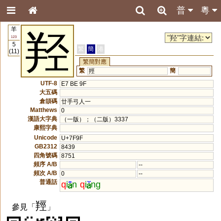
普
粵
羊
羟
123
5
繁
簡
港
(11)
繁簡對應
繁
簡
羥
UTF-8
E7 BE 9F
大五碼
倉頡碼
廿手弓人一
Matthews
0
漢語大字典
（一版）；（二版）3337
康熙字典
Unicode
U+7F9F
GB2312
8439
四角號碼
8751
頻序 A/B
--
頻次 A/B
0
--
普通話
q
i
n
q
i
ng
羥
參見「
」