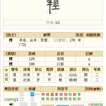
字例:
1/1
《說文》
解釋
部居
相關異體
羥
羊名。从羊，巠聲。
〔口莖切〕
(78
羊
/ 72)
《廣韻》
頁碼
反切
註解
羥
129
苦閑
羥
188
口莖
聲母
清濁
部位
聲調
韻攝
韻目
開合
等第
中
古
溪
次清
牙
平
山
山
/
山
開
二
音
溪
次清
牙
平
梗
耕
/
耕
開
二
粵語音節
根據
同音字
詞例(
) /
&
解釋
將
槍
昌
窗
搶
倡
猖
囪
箐
黃
周
p134
嗆
菖
娼
蹌
鏘
閶
倀
鯧
錆
c
oeng
1
李
何
蹡
瑲
裮
琩
嶈
淐
闛
摐
鶬
k
oeng
5
HKLS
人文
「羥