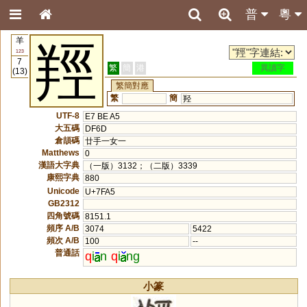
普
粵
羊
羥
123
7
繁
簡
港
異讀字
(13)
繁簡對應
繁
簡
羟
UTF-8
E7 BE A5
大五碼
DF6D
倉頡碼
廿手一女一
Matthews
0
漢語大字典
（一版）3132；（二版）3339
康熙字典
880
Unicode
U+7FA5
GB2312
四角號碼
8151.1
頻序 A/B
3074
5422
頻次 A/B
100
--
普通話
q
i
n
q
i
ng
小篆