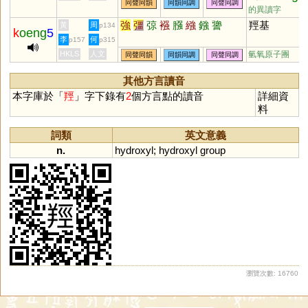
同聲同韻
同韻同調
同聲同調
戧
鼚
謒
錩
牄
斨
鎗
的異讀字
強
彊
弶
襁
膙
繈
鏹
謽
羥基
黃
周
p134
k
oeng
5
李
何
p157
p315
HKLS
人文
氫氧原子團
同聲同韻
同韻同調
同聲同調
其他方言讀音
本字庫於「
羥
」字下錄有
2
個方言點的讀音
詳細資
料
詞類
英文意義
n.
hydroxyl
;
hydroxyl
group
瀏覽次數: 16760